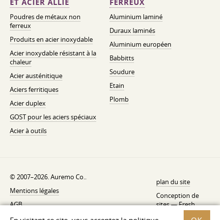
ET ACIER ALLIÉ
FERREUX
Poudres de métaux non
Aluminium laminé
ferreux
Duraux laminés
Produits en acier inoxydable
Aluminium européen
Acier inoxydable résistant à la
Babbitts
chaleur
Soudure
Acier austénitique
Etain
Aciers ferritiques
Plomb
Acier duplex
GOST pour les aciers spéciaux
Acier à outils
© 2007–2026. Auremo Co..
plan du site
Mentions légales
Conception de
AGB
sites —
Fresh
Politique de rétractation