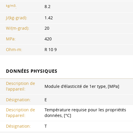
kg/m3
8.2
:
J/(kg-grad):
1.42
W/(m-grad):
20
MPa:
420
Ohm-m:
R 10 9
DONNÉES PHYSIQUES
Description de
Module d'élasticité de 1er type, [MPa]
l'appareil:
Désignation:
E
Description de
Température requise pour les propriétés
l'appareil:
données, [°C]
Désignation:
T