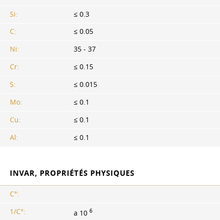
Si:
≤ 0.3
C:
≤ 0.05
Ni:
35 - 37
Cr:
≤ 0.15
S:
≤ 0.015
Mo:
≤ 0.1
Cu:
≤ 0.1
Al:
≤ 0.1
INVAR, PROPRIÉTÉS PHYSIQUES
С°:
6
1/С°:
a 10