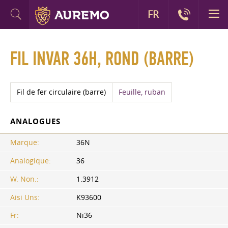
FR
FIL INVAR 36H, ROND (BARRE)
Fil de fer circulaire (barre)
Feuille, ruban
ANALOGUES
Marque:
36N
Analogique:
36
W. Non.:
1.3912
Aisi Uns:
K93600
Fr:
Ni36