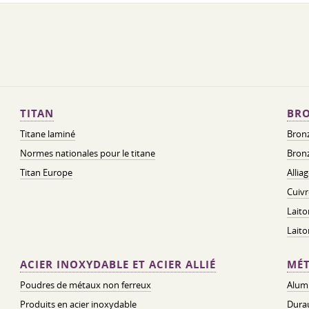
TITAN
BRO
Titane laminé
Bronz
Normes nationales pour le titane
Bronz
Titan Europe
Allia
Cuivr
Laito
Lait
ACIER INOXYDABLE ET ACIER ALLIÉ
MÉT
Poudres de métaux non ferreux
Alum
Produits en acier inoxydable
Dura