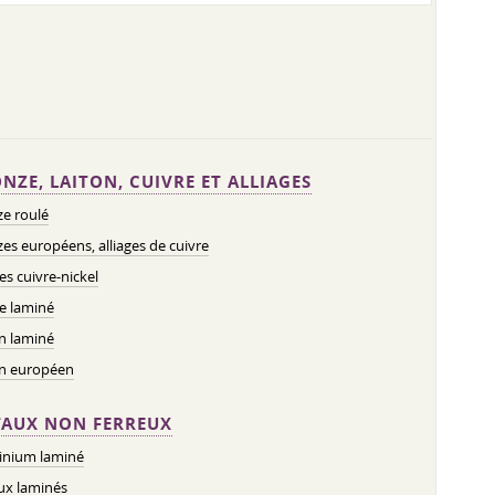
NZE, LAITON, CUIVRE ET ALLIAGES
e roulé
es européens, alliages de cuivre
ges cuivre-nickel
e laminé
n laminé
on européen
AUX NON FERREUX
inium laminé
ux laminés