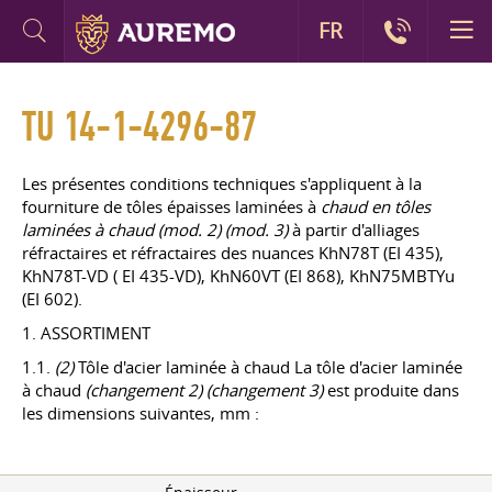
FR
TU 14-1-4296-87
Les présentes conditions techniques s'appliquent à la
fourniture de tôles épaisses laminées à
chaud en tôles
laminées à chaud (mod. 2) (mod. 3)
à partir d'alliages
réfractaires et réfractaires des nuances KhN78T (EI 435),
KhN78T-VD ( EI 435-VD), KhN60VT (EI 868), KhN75MBTYu
(EI 602).
1. ASSORTIMENT
1.1.
(2)
Tôle d'acier laminée à chaud La tôle d'acier laminée
à chaud
(changement 2) (changement 3)
est produite dans
les dimensions suivantes, mm :