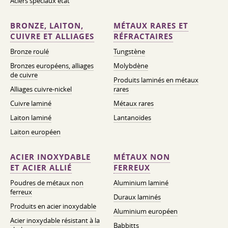
Aciers spéciaux état
BRONZE, LAITON,
MÉTAUX RARES ET
CUIVRE ET ALLIAGES
RÉFRACTAIRES
Bronze roulé
Tungstène
Bronzes européens, alliages
Molybdène
de cuivre
Produits laminés en métaux
Alliages cuivre-nickel
rares
Cuivre laminé
Métaux rares
Laiton laminé
Lantanoïdes
Laiton européen
ACIER INOXYDABLE
MÉTAUX NON
ET ACIER ALLIÉ
FERREUX
Poudres de métaux non
Aluminium laminé
ferreux
Duraux laminés
Produits en acier inoxydable
Aluminium européen
Acier inoxydable résistant à la
Babbitts