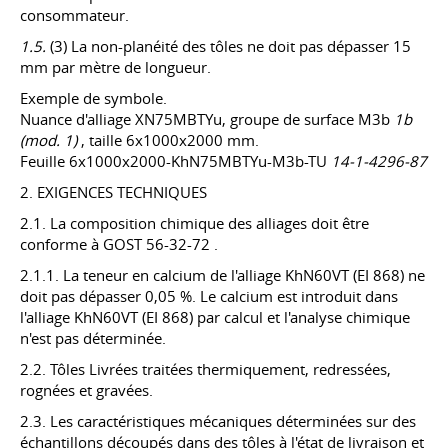
consommateur.
1.5.
(3) La non-planéité des tôles ne doit pas dépasser 15
mm par mètre de longueur.
Exemple de symbole.
Nuance d'alliage XN75MBTYu, groupe de surface M3b
1b
(mod. 1)
, taille 6x1000x2000 mm.
Feuille 6x1000x2000-KhN75MBTYu-M3b-TU
14-1-4296-87
2. EXIGENCES TECHNIQUES
2.1. La composition chimique des alliages doit être
conforme à
GOST 56-32-72
.
2.1.1. La teneur en calcium de l'alliage KhN60VT (EI 868) ne
doit pas dépasser 0,05 %. Le calcium est introduit dans
l'alliage KhN60VT (EI 868) par calcul et l'analyse chimique
n'est pas déterminée.
2.2. Tôles Livrées traitées thermiquement, redressées,
rognées et gravées.
2.3. Les caractéristiques mécaniques déterminées sur des
échantillons découpés dans des tôles à l'état de livraison et