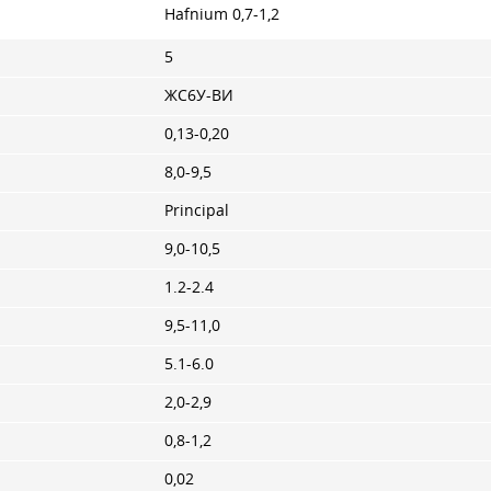
Hafnium 0,7-1,2
5
ЖС6У-ВИ
0,13-0,20
8,0-9,5
Principal
9,0-10,5
1.2-2.4
9,5-11,0
5.1-6.0
2,0-2,9
0,8-1,2
0,02