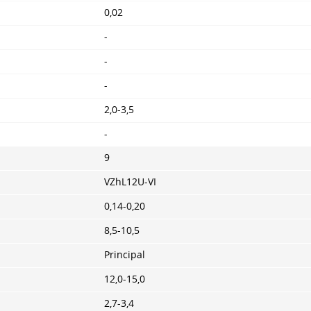
0,02
-
-
-
2,0-3,5
-
9
VZhL12U-VI
0,14-0,20
8,5-10,5
Principal
12,0-15,0
2,7-3,4