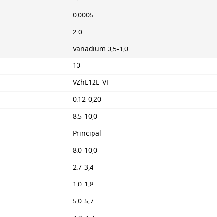
0,0005
2.0
Vanadium 0,5-1,0
10
VZhL12E-VI
0,12-0,20
8,5-10,0
Principal
8,0-10,0
2,7-3,4
1,0-1,8
5,0-5,7