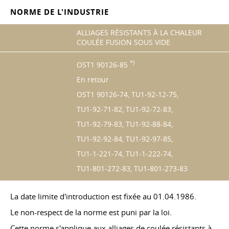
NORME DE L'INDUSTRIE
ALLIAGES RÉSISTANTS À LA CHALEUR
COULÉE FUSION SOUS VIDE
*)
OST1 90126-85
En retour
OST1 90126-74, TU1-92-12-75,
TU1-92-71-82, TU1-92-72-83,
TU1-92-79-83, TU1-92-88-84,
TU1-92-92-84, TU1-92-97-85,
TU1-1-221-74, TU1-1-222-74,
TU1-801-272-83, TU1-801-273-83
La date limite d'introduction est fixée au 01.04.1986.
Le non-respect de la norme est puni par la loi.
Cette norme s'applique aux alliages de coulée résistants à