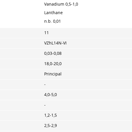
Vanadium 0,5-1,0
Lanthane
n.b. 0,01
11
VZhL14N-VI
0,03-0,08
18,0-20,0
Principal
-
4,0-5,0
-
1,2-1,5
2,5-2,9