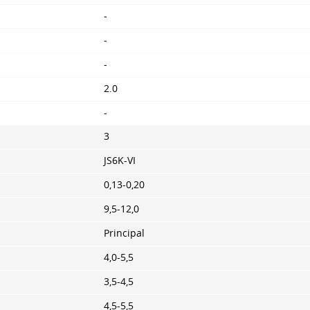
-
-
-
2.0
-
3
JS6K-VI
0,13-0,20
9,5-12,0
Principal
4,0-5,5
3,5-4,5
4,5-5,5