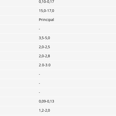
0,10-0,17
15,0-17,0
Principal
-
3,5-5,0
2,0-2,5
2,0-2,8
2.0-3.0
-
-
-
0,09-0,13
1,2-2,0