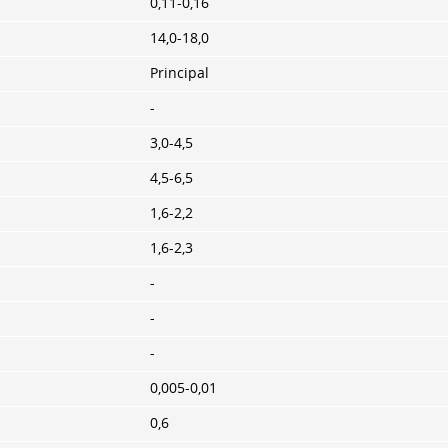
0,11-0,16
14,0-18,0
Principal
-
3,0-4,5
4,5-6,5
1,6-2,2
1,6-2,3
-
-
-
0,005-0,01
0,6