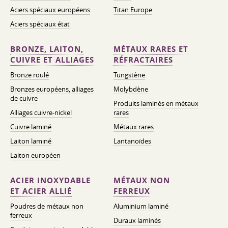
Aciers spéciaux européens
Titan Europe
Aciers spéciaux état
BRONZE, LAITON,
MÉTAUX RARES ET
CUIVRE ET ALLIAGES
RÉFRACTAIRES
Bronze roulé
Tungstène
Bronzes européens, alliages
Molybdène
de cuivre
Produits laminés en métaux
Alliages cuivre-nickel
rares
Cuivre laminé
Métaux rares
Laiton laminé
Lantanoïdes
Laiton européen
ACIER INOXYDABLE
MÉTAUX NON
ET ACIER ALLIÉ
FERREUX
Poudres de métaux non
Aluminium laminé
ferreux
Duraux laminés