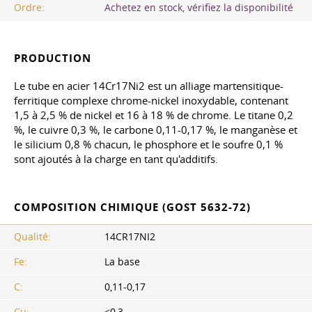
Ordre:
Achetez en stock, vérifiez la disponibilité
PRODUCTION
Le tube en acier 14Cr17Ni2 est un alliage martensitique-
ferritique complexe chrome-nickel inoxydable, contenant
1,5 à 2,5 % de nickel et 16 à 18 % de chrome. Le titane 0,2
%, le cuivre 0,3 %, le carbone 0,11-0,17 %, le manganèse et
le silicium 0,8 % chacun, le phosphore et le soufre 0,1 %
sont ajoutés à la charge en tant qu'additifs.
COMPOSITION CHIMIQUE (GOST 5632-72)
Qualité:
14CR17NI2
Fe:
La base
C:
0,11-0,17
Cu:
≤0,3