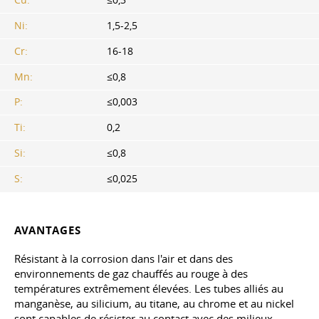
Ni:
1,5-2,5
Cr:
16-18
Mn:
≤0,8
P:
≤0,003
Ti:
0,2
Si:
≤0,8
S:
≤0,025
AVANTAGES
Résistant à la corrosion dans l'air et dans des
environnements de gaz chauffés au rouge à des
températures extrêmement élevées. Les tubes alliés au
manganèse, au silicium, au titane, au chrome et au nickel
sont capables de résister au contact avec des milieux