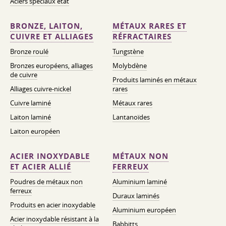
Aciers spéciaux état
BRONZE, LAITON,
MÉTAUX RARES ET
CUIVRE ET ALLIAGES
RÉFRACTAIRES
Bronze roulé
Tungstène
Bronzes européens, alliages
Molybdène
de cuivre
Produits laminés en métaux
Alliages cuivre-nickel
rares
Cuivre laminé
Métaux rares
Laiton laminé
Lantanoïdes
Laiton européen
ACIER INOXYDABLE
MÉTAUX NON
ET ACIER ALLIÉ
FERREUX
Poudres de métaux non
Aluminium laminé
ferreux
Duraux laminés
Produits en acier inoxydable
Aluminium européen
Acier inoxydable résistant à la
Babbitts