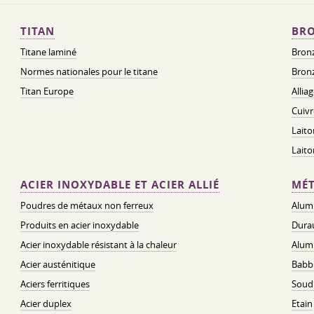
TITAN
BRO
Titane laminé
Bronz
Normes nationales pour le titane
Bronz
Titan Europe
Allia
Cuivr
Laito
Lait
ACIER INOXYDABLE ET ACIER ALLIÉ
MÉT
Poudres de métaux non ferreux
Alum
Produits en acier inoxydable
Dura
Acier inoxydable résistant à la chaleur
Alum
Acier austénitique
Babbi
Aciers ferritiques
Soud
Acier duplex
Etain