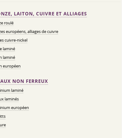
NZE, LAITON, CUIVRE ET ALLIAGES
e roulé
es européens, alliages de cuivre
ges cuivre-nickel
e laminé
n laminé
on européen
AUX NON FERREUX
inium laminé
ux laminés
inium européen
tts
ure