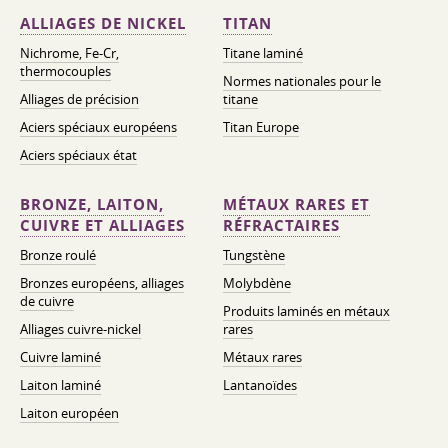
ALLIAGES DE NICKEL
TITAN
Nichrome, Fe-Cr,
Titane laminé
thermocouples
Normes nationales pour le
Alliages de précision
titane
Aciers spéciaux européens
Titan Europe
Aciers spéciaux état
BRONZE, LAITON,
MÉTAUX RARES ET
CUIVRE ET ALLIAGES
RÉFRACTAIRES
Bronze roulé
Tungstène
Bronzes européens, alliages
Molybdène
de cuivre
Produits laminés en métaux
Alliages cuivre-nickel
rares
Cuivre laminé
Métaux rares
Laiton laminé
Lantanoïdes
Laiton européen