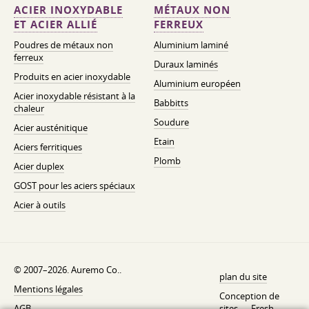
ACIER INOXYDABLE
MÉTAUX NON
ET ACIER ALLIÉ
FERREUX
Poudres de métaux non
Aluminium laminé
ferreux
Duraux laminés
Produits en acier inoxydable
Aluminium européen
Acier inoxydable résistant à la
Babbitts
chaleur
Soudure
Acier austénitique
Etain
Aciers ferritiques
Plomb
Acier duplex
GOST pour les aciers spéciaux
Acier à outils
© 2007–2026. Auremo Co..
plan du site
Mentions légales
Conception de
AGB
sites —
Fresh