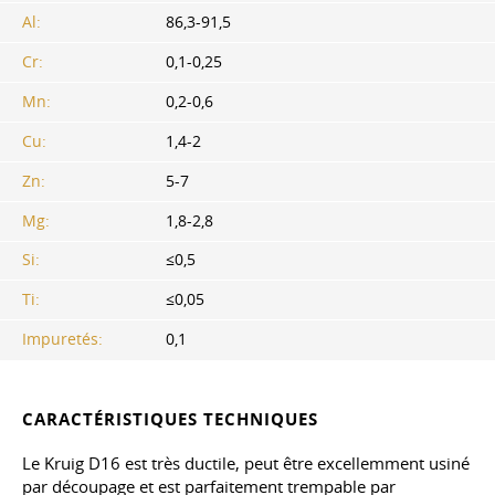
Al:
86,3-91,5
Cr:
0,1-0,25
Mn:
0,2-0,6
Cu:
1,4-2
Zn:
5-7
Mg:
1,8-2,8
Si:
≤0,5
Ti:
≤0,05
Impuretés:
0,1
CARACTÉRISTIQUES TECHNIQUES
Le Kruig D16 est très ductile, peut être excellemment usiné
par découpage et est parfaitement trempable par