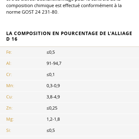
composition chimique est effectué conformément à la
norme GOST
24
231-80.
LA COMPOSITION EN POURCENTAGE DE L'ALLIAGE
D 16
Fe:
≤0,5
Al:
91-94,7
Cr:
≤0,1
Mn:
0,3-0,9
Cu:
3,8-4,9
Zn:
≤0,25
Mg:
1,2-1,8
Si:
≤0,5