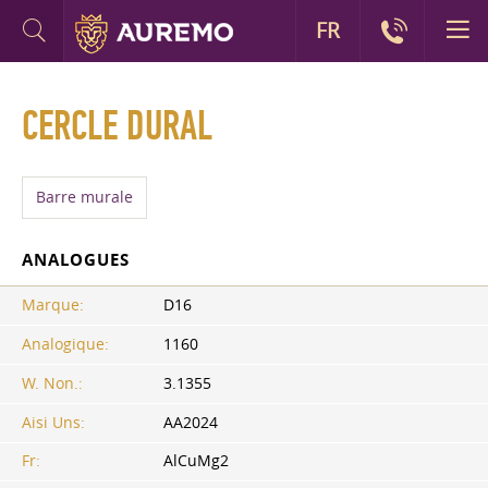
FR
CERCLE DURAL
Barre murale
ANALOGUES
Marque:
D16
Analogique:
1160
W. Non.:
3.1355
Aisi Uns:
AA2024
Fr:
AlCuMg2