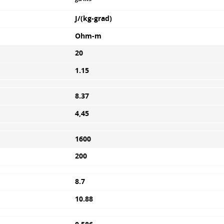
J/(kg-grad)
Ohm-m
20
1.15
8.37
4,45
1600
200
8.7
10.88