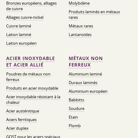
Bronzes européens, alliages
Molybdène
de cuivre
Produits laminés en métaux
Alliages cuivre-nickel
rares
Cuivre laminé
Métaux rares
Laiton laminé
Lantanoïdes
Laiton européen
ACIER INOXYDABLE
MÉTAUX NON
ET ACIER ALLIÉ
FERREUX
Poudres de métaux non
Aluminium laminé
ferreux
Duraux laminés
Produits en acier inoxydable
Aluminium européen
Acier inoxydable résistant à la
Babbitts
chaleur
Soudure
Acier austénitique
Etain
Aciers ferritiques
Plomb
Acier duplex
GOST pour les aciers spéciaux