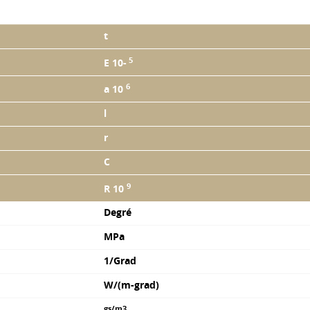
t
5
E 10-
6
a 10
l
r
C
9
R 10
Degré
MPa
1/Grad
W/(m-grad)
gs/m3