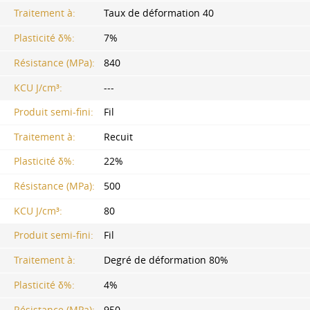
Traitement à:
Taux de déformation 40
Plasticité δ%:
7%
Résistance (MPa):
840
KCU J/cm³:
---
Produit semi-fini:
Fil
Traitement à:
Recuit
Plasticité δ%:
22%
Résistance (MPa):
500
KCU J/cm³:
80
Produit semi-fini:
Fil
Traitement à:
Degré de déformation 80%
Plasticité δ%:
4%
Résistance (MPa):
950