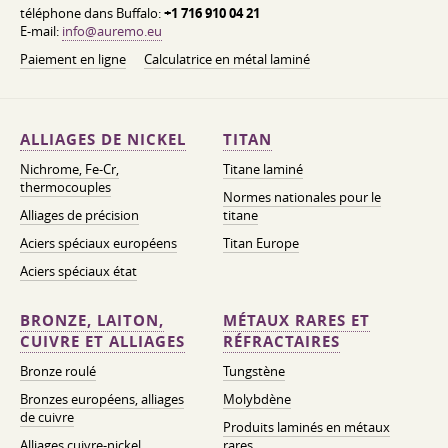
téléphone dans Buffalo:
+1 716 910 04 21
E-mail:
info@auremo.eu
Paiement en ligne
Calculatrice en métal laminé
ALLIAGES DE NICKEL
TITAN
Nichrome, Fe-Cr,
Titane laminé
thermocouples
Normes nationales pour le
Alliages de précision
titane
Aciers spéciaux européens
Titan Europe
Aciers spéciaux état
BRONZE, LAITON,
MÉTAUX RARES ET
CUIVRE ET ALLIAGES
RÉFRACTAIRES
Bronze roulé
Tungstène
Bronzes européens, alliages
Molybdène
de cuivre
Produits laminés en métaux
Alliages cuivre-nickel
rares