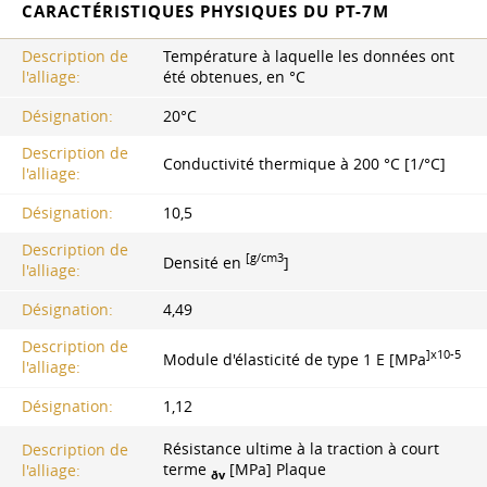
CARACTÉRISTIQUES PHYSIQUES DU PT-7M
Description de
Température à laquelle les données ont
l'alliage:
été obtenues, en °C
Désignation:
20°С
Description de
Conductivité thermique à 200 °C [1/°C]
l'alliage:
Désignation:
10,5
Description de
[g/cm3
Densité en
]
l'alliage:
Désignation:
4,49
Description de
]x10-5
Module d'élasticité de type 1 E [MPa
l'alliage:
Désignation:
1,12
Résistance ultime à la traction à court
Description de
terme
[MPa] Plaque
l'alliage:
ðv