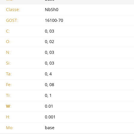
Classe:
NbSh0
GOST:
16100-70
C:
0, 03
O:
0, 02
N:
0, 03
Si:
0, 03
Ta:
0, 4
Fe:
0, 08
Ti:
0, 1
W
:
0.01
H:
0.001
Mo:
base