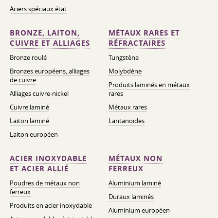
Aciers spéciaux état
BRONZE, LAITON,
MÉTAUX RARES ET
CUIVRE ET ALLIAGES
RÉFRACTAIRES
Bronze roulé
Tungstène
Bronzes européens, alliages
Molybdène
de cuivre
Produits laminés en métaux
Alliages cuivre-nickel
rares
Cuivre laminé
Métaux rares
Laiton laminé
Lantanoïdes
Laiton européen
ACIER INOXYDABLE
MÉTAUX NON
ET ACIER ALLIÉ
FERREUX
Poudres de métaux non
Aluminium laminé
ferreux
Duraux laminés
Produits en acier inoxydable
Aluminium européen