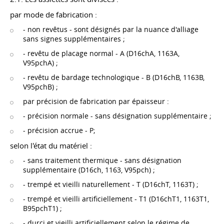
par mode de fabrication :
- non revêtus - sont désignés par la nuance d'alliage
sans signes supplémentaires ;
- revêtu de placage normal - A (D16chA, 1163A,
V95pchA) ;
- revêtu de bardage technologique - B (D16chB, 1163B,
V95pchB) ;
par précision de fabrication par épaisseur :
- précision normale - sans désignation supplémentaire ;
- précision accrue - P;
selon l'état du matériel :
- sans traitement thermique - sans désignation
supplémentaire (D16ch, 1163, V95pch) ;
- trempé et vieilli naturellement - T (D16chT, 1163T) ;
- trempé et vieilli artificiellement - T1 (D16chT1, 1163T1,
B95pchT1) ;
- durci et vieilli artificiellement selon le régime de