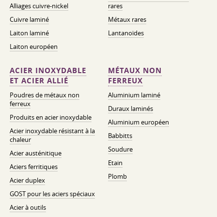
Alliages cuivre-nickel
rares
Cuivre laminé
Métaux rares
Laiton laminé
Lantanoïdes
Laiton européen
ACIER INOXYDABLE
MÉTAUX NON
ET ACIER ALLIÉ
FERREUX
Poudres de métaux non
Aluminium laminé
ferreux
Duraux laminés
Produits en acier inoxydable
Aluminium européen
Acier inoxydable résistant à la
Babbitts
chaleur
Soudure
Acier austénitique
Etain
Aciers ferritiques
Plomb
Acier duplex
GOST pour les aciers spéciaux
Acier à outils