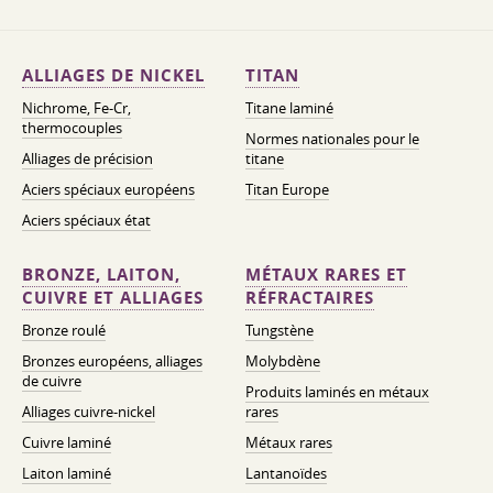
ALLIAGES DE NICKEL
TITAN
Nichrome, Fe-Cr,
Titane laminé
thermocouples
Normes nationales pour le
Alliages de précision
titane
Aciers spéciaux européens
Titan Europe
Aciers spéciaux état
BRONZE, LAITON,
MÉTAUX RARES ET
CUIVRE ET ALLIAGES
RÉFRACTAIRES
Bronze roulé
Tungstène
Bronzes européens, alliages
Molybdène
de cuivre
Produits laminés en métaux
Alliages cuivre-nickel
rares
Cuivre laminé
Métaux rares
Laiton laminé
Lantanoïdes