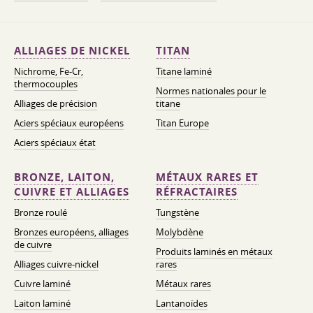
ALLIAGES DE NICKEL
TITAN
Nichrome, Fe-Cr,
Titane laminé
thermocouples
Normes nationales pour le
Alliages de précision
titane
Aciers spéciaux européens
Titan Europe
Aciers spéciaux état
BRONZE, LAITON,
MÉTAUX RARES ET
CUIVRE ET ALLIAGES
RÉFRACTAIRES
Bronze roulé
Tungstène
Bronzes européens, alliages
Molybdène
de cuivre
Produits laminés en métaux
Alliages cuivre-nickel
rares
Cuivre laminé
Métaux rares
Laiton laminé
Lantanoïdes