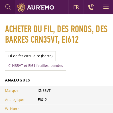
FR
ACHETER DU FIL, DES RONDS, DES
BARRES CRN35VT, EI612
Fil de fer circulaire (barre)
CrN35VT et EI61 feuilles, bandes
ANALOGUES
Marque:
XN35VT
Analogique:
EI612
W. Non.: