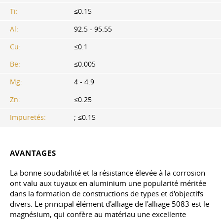
Ti:
≤0.15
Al:
92.5 - 95.55
Cu:
≤0.1
Be:
≤0.005
Mg:
4 - 4.9
Zn:
≤0.25
Impuretés:
; ≤0.15
AVANTAGES
La bonne soudabilité et la résistance élevée à la corrosion
ont valu aux tuyaux en aluminium une popularité méritée
dans la formation de constructions de types et d'objectifs
divers. Le principal élément d'alliage de l'alliage 5083 est le
magnésium, qui confère au matériau une excellente