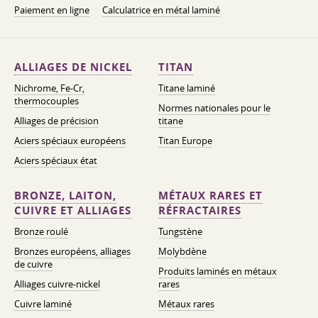
Paiement en ligne
Calculatrice en métal laminé
ALLIAGES DE NICKEL
TITAN
Nichrome, Fe-Cr,
Titane laminé
thermocouples
Normes nationales pour le
Alliages de précision
titane
Aciers spéciaux européens
Titan Europe
Aciers spéciaux état
BRONZE, LAITON,
MÉTAUX RARES ET
CUIVRE ET ALLIAGES
RÉFRACTAIRES
Bronze roulé
Tungstène
Bronzes européens, alliages
Molybdène
de cuivre
Produits laminés en métaux
Alliages cuivre-nickel
rares
Cuivre laminé
Métaux rares