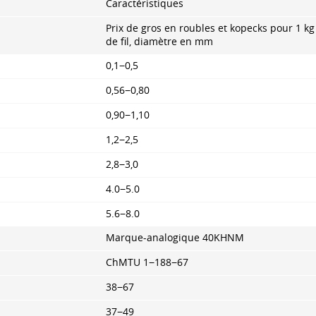
Caractéristiques
Prix de gros en roubles et kopecks pour 1 kg
de fil, diamètre en mm
0,1−0,5
0,56−0,80
0,90−1,10
1,2−2,5
2,8−3,0
4.0−5.0
5.6−8.0
Marque-analogique 40KHNM
ChMTU 1−188−67
38−67
37−49