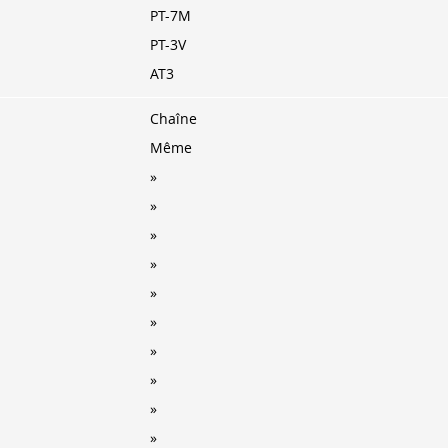
PT-7M
PT-3V
AT3
Chaîne
Même
»
»
»
»
»
»
»
»
»
»