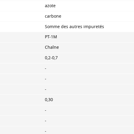
azote
carbone
Somme des autres impuretés
PT-1M
Chaîne
0,2-0,7
-
-
-
0,30
-
-
-