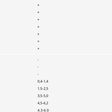
»
»
»
»
»
»
»
-
-
-
0,4-1,4
1,5-2,5
3,5-5,0
4,5-6,2
4.3-6.0