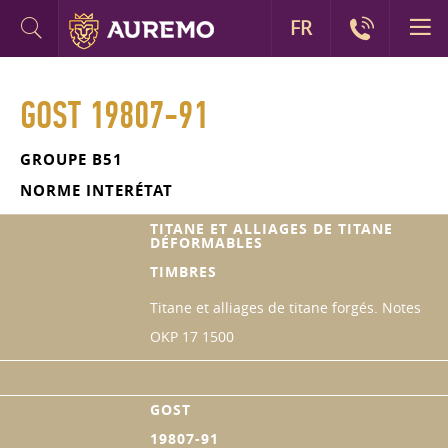
FR
GOST 19807-91
GROUPE B51
NORME INTERÉTAT
TITANE ET ALLIAGES DE TITANE
DÉFORMABLES
TIMBRES
Titane et alliages de titane forgés. Notes
OKP 17 1500
GOST
19807-91