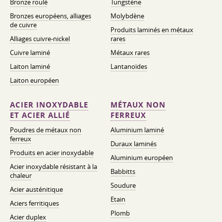
Bronze roulé
Tungstène
Bronzes européens, alliages
Molybdène
de cuivre
Produits laminés en métaux
Alliages cuivre-nickel
rares
Cuivre laminé
Métaux rares
Laiton laminé
Lantanoïdes
Laiton européen
ACIER INOXYDABLE
MÉTAUX NON
ET ACIER ALLIÉ
FERREUX
Poudres de métaux non
Aluminium laminé
ferreux
Duraux laminés
Produits en acier inoxydable
Aluminium européen
Acier inoxydable résistant à la
Babbitts
chaleur
Soudure
Acier austénitique
Etain
Aciers ferritiques
Plomb
Acier duplex