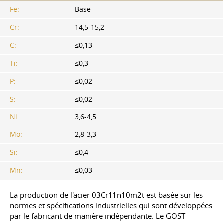
Fe:
Base
Cr:
14,5-15,2
C:
≤0,13
Ti:
≤0,3
P:
≤0,02
S:
≤0,02
Ni:
3,6-4,5
Mo:
2,8-3,3
Si:
≤0,4
Mn:
≤0,03
La production de l'acier 03Cr11n10m2t est basée sur les
normes et spécifications industrielles qui sont développées
par le fabricant de manière indépendante. Le GOST