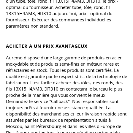
d'un tube, tôle, rond, fil 13Х15Н4АМ3, ЭП310, le prix -
optimal du fournisseur. Acheter tube, tôle, rond, fil
13Х15Н4АМ3, ЭП310 aujourd'hui, prix - optimal du
fournisseur. Exécuter des commandes individuelles
paramètres non standard.
ACHETER À UN PRIX AVANTAGEUX
Auremo dispose d'une large gamme de produits en acier
inoxydable et de produits semi-finis en métaux rares et
réfractaires en stock. Tous les produits sont certifiés. La
qualité est garantie par le respect strict de la technologie de
fabrication. Il est facile d'acheter des tôles, des ronds, des
fils 13Х15Н4АМ3, ЭП310 en contactant le bureau le plus
proche de la manière qui vous convient le mieux.
Demandez le service "Callback". Nos responsables sont
toujours prêts à fournir une assistance qualifiée. La
disponibilité des marchandises et leur livraison rapide sont
assurées par les bureaux de représentation situés à
Moscou, Saint-Pétersbourg et dans les villes d'Europe de
l'Est. Nous vous invitons à une coopération partenariale.