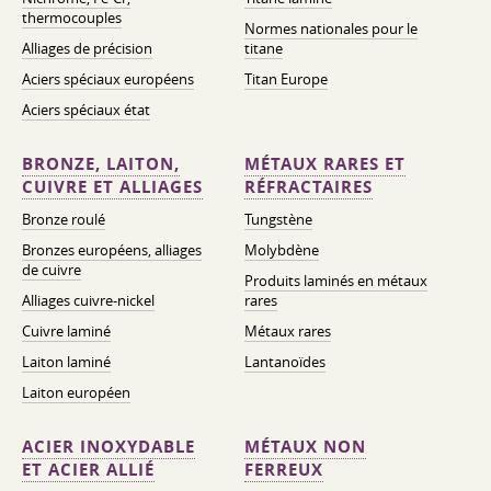
thermocouples
Normes nationales pour le
Alliages de précision
titane
Aciers spéciaux européens
Titan Europe
Aciers spéciaux état
BRONZE, LAITON,
MÉTAUX RARES ET
CUIVRE ET ALLIAGES
RÉFRACTAIRES
Bronze roulé
Tungstène
Bronzes européens, alliages
Molybdène
de cuivre
Produits laminés en métaux
Alliages cuivre-nickel
rares
Cuivre laminé
Métaux rares
Laiton laminé
Lantanoïdes
Laiton européen
ACIER INOXYDABLE
MÉTAUX NON
ET ACIER ALLIÉ
FERREUX