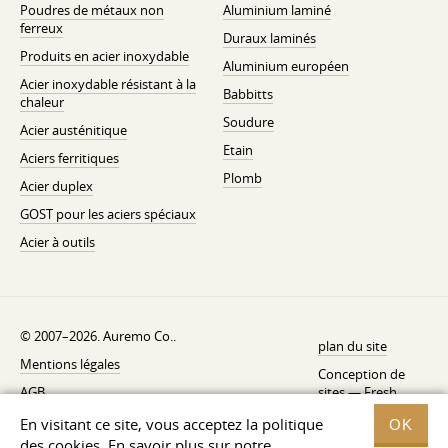
Poudres de métaux non
Aluminium laminé
ferreux
Duraux laminés
Produits en acier inoxydable
Aluminium européen
Acier inoxydable résistant à la
Babbitts
chaleur
Soudure
Acier austénitique
Etain
Aciers ferritiques
Plomb
Acier duplex
GOST pour les aciers spéciaux
Acier à outils
© 2007–2026. Auremo Co..
plan du site
Mentions légales
Conception de
AGB
sites —
Fresh
Politique de rétractation
En visitant ce site, vous acceptez la politique
OK
des cookies. En savoir plus sur notre