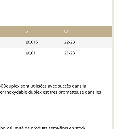
S
Cr
≤0,015
22-23
≤0,01
21-23
803duplex sont utilisées avec succès dans la
'acier inoxydable duplex est très prometteuse dans les
oix illimité de produits semi-finis en stock.