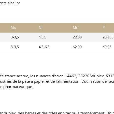
nts alcalins
Mo
Ni
Mn
P
3-3,5
4,5,5
≤2,00
≤0,035
3-3,5
4,5-6,5
≤2,00
≤0,03
 résistance accrue, les nuances d'acier 1.4462, S32205duplex, S31
ustries de la pâte à papier et de l'alimentation. L'utilisation de l
trie pharmaceutique.
er duplex, des barres et des tôles en vrac ou à tempérament. Un ch