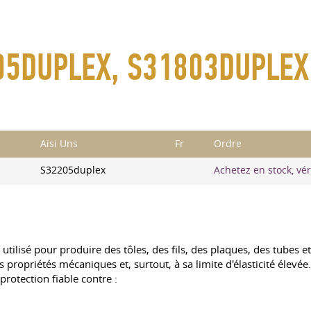
205DUPLEX, S31803DUPLEX
Aisi Uns
Fr
Ordre
S32205duplex
Achetez en stock, véri
ilisé pour produire des tôles, des fils, des plaques, des tubes et
s propriétés mécaniques et, surtout, à sa limite d'élasticité élevé
protection fiable contre :