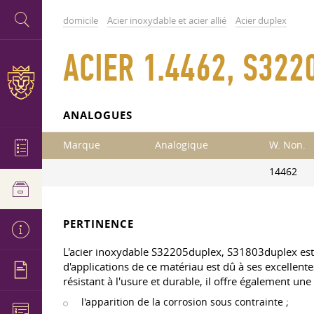
domicile
Acier inoxydable et acier allié
Acier duplex
ACIER 1.4462, S32
ANALOGUES
Marque
Analogique
W. Non.
14462
PERTINENCE
L'acier inoxydable S32205duplex, S31803duplex est ut
d'applications de ce matériau est dû à ses excellente
résistant à l'usure et durable, il offre également une 
l'apparition de la corrosion sous contrainte ;