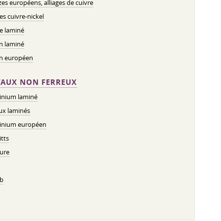
es européens, alliages de cuivre
ges cuivre-nickel
e laminé
n laminé
on européen
AUX NON FERREUX
inium laminé
ux laminés
inium européen
tts
ure
b