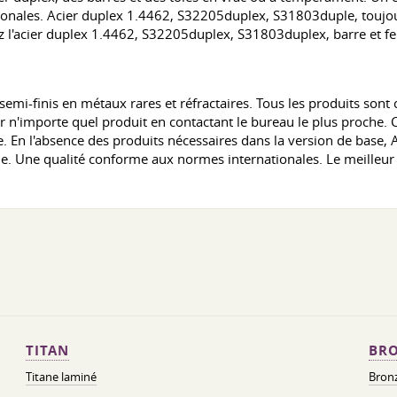
onales. Acier duplex 1.4462, S32205duplex, S31803duple, toujour
'acier duplex 1.4462, S32205duplex, S31803duplex, barre et feui
-finis en métaux rares et réfractaires. Tous les produits sont cert
eter n'importe quel produit en contactant le bureau le plus proch
ée. En l'absence des produits nécessaires dans la version de base, 
. Une qualité conforme aux normes internationales. Le meilleur 
TITAN
BRO
Titane laminé
Bronz