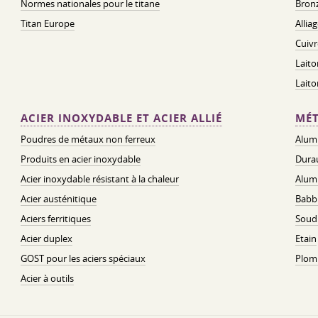
Normes nationales pour le titane
Bronz
Titan Europe
Allia
Cuivr
Laito
Lait
ACIER INOXYDABLE ET ACIER ALLIÉ
MÉT
Poudres de métaux non ferreux
Alum
Produits en acier inoxydable
Dura
Acier inoxydable résistant à la chaleur
Alum
Acier austénitique
Babbi
Aciers ferritiques
Soud
Acier duplex
Etain
GOST pour les aciers spéciaux
Plom
Acier à outils