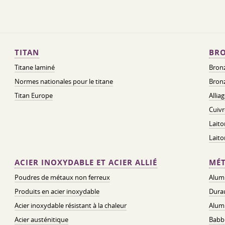
TITAN
BRO
Titane laminé
Bronz
Normes nationales pour le titane
Bronz
Titan Europe
Allia
Cuivr
Laito
Lait
ACIER INOXYDABLE ET ACIER ALLIÉ
MÉT
Poudres de métaux non ferreux
Alum
Produits en acier inoxydable
Dura
Acier inoxydable résistant à la chaleur
Alum
Acier austénitique
Babbi