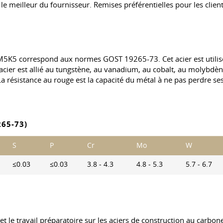
le meilleur du fournisseur. Remises préférentielles pour les client
R6M5K5 correspond aux normes
GOST 19265-73
. Cet acier est uti
acier est allié au tungstène, au vanadium, au cobalt, au molybdène
 résistance au rouge est la capacité du métal à ne pas perdre ses
65-73)
S
P
Cr
Mo
W
≤0.03
≤0.03
3.8 - 4.3
4.8 - 5.3
5.7 - 6.7
 et le travail préparatoire sur les aciers de construction au carbon