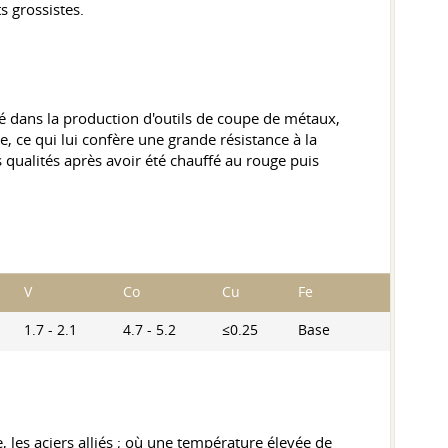
s grossistes.
lisé dans la production d'outils de coupe de métaux,
, ce qui lui confère une grande résistance à la
 qualités après avoir été chauffé au rouge puis
V
Co
Cu
Fe
1.7 - 2.1
4.7 - 5.2
≤0.25
Base
e, les aciers alliés ; où une température élevée de