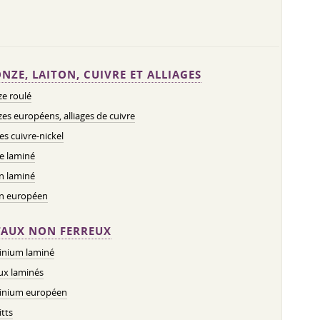
NZE, LAITON, CUIVRE ET ALLIAGES
e roulé
es européens, alliages de cuivre
ges cuivre-nickel
e laminé
n laminé
on européen
AUX NON FERREUX
inium laminé
ux laminés
inium européen
tts