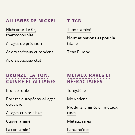
ALLIAGES DE NICKEL
TITAN
Nichrome, Fe-Cr,
Titane laminé
thermocouples
Normes nationales pour le
Alliages de précision
titane
Aciers spéciaux européens
Titan Europe
Aciers spéciaux état
BRONZE, LAITON,
MÉTAUX RARES ET
CUIVRE ET ALLIAGES
RÉFRACTAIRES
Bronze roulé
Tungstène
Bronzes européens, alliages
Molybdène
de cuivre
Produits laminés en métaux
Alliages cuivre-nickel
rares
Cuivre laminé
Métaux rares
Laiton laminé
Lantanoïdes