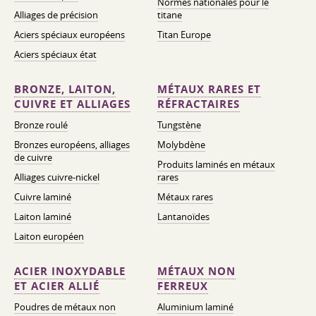
Normes nationales pour le
Alliages de précision
titane
Aciers spéciaux européens
Titan Europe
Aciers spéciaux état
BRONZE, LAITON,
MÉTAUX RARES ET
CUIVRE ET ALLIAGES
RÉFRACTAIRES
Bronze roulé
Tungstène
Bronzes européens, alliages
Molybdène
de cuivre
Produits laminés en métaux
Alliages cuivre-nickel
rares
Cuivre laminé
Métaux rares
Laiton laminé
Lantanoïdes
Laiton européen
ACIER INOXYDABLE
MÉTAUX NON
ET ACIER ALLIÉ
FERREUX
Poudres de métaux non
Aluminium laminé