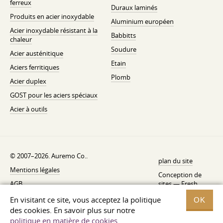
ferreux
Duraux laminés
Produits en acier inoxydable
Aluminium européen
Acier inoxydable résistant à la
Babbitts
chaleur
Soudure
Acier austénitique
Etain
Aciers ferritiques
Plomb
Acier duplex
GOST pour les aciers spéciaux
Acier à outils
© 2007–2026. Auremo Co..
plan du site
Mentions légales
Conception de
AGB
sites —
Fresh
Politique de rétractation
En visitant ce site, vous acceptez la politique
OK
des cookies. En savoir plus sur notre
Politique de confidentialité
politique en matière de cookies
.