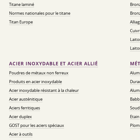
Titane laminé
Bronz
Normes nationales pour le titane
Bronz
Titan Europe
Allia
Cuivr
Laito
Lait
ACIER INOXYDABLE ET ACIER ALLIÉ
MÉT
Poudres de métaux non ferreux
Alum
Produits en acier inoxydable
Dura
Acier inoxydable résistant à la chaleur
Alum
Acier austénitique
Babbi
Aciers ferritiques
Soud
Acier duplex
Etain
GOST pour les aciers spéciaux
Plom
Acier à outils