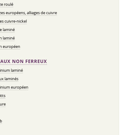
e roulé
es européens, alliages de cuivre
ges cuivre-nickel
e laminé
n laminé
on européen
AUX NON FERREUX
inium laminé
ux laminés
inium européen
tts
ure
b