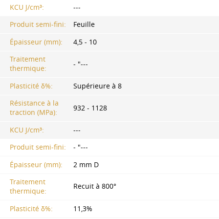
KCU J/cm³:
---
Produit semi-fini:
Feuille
Épaisseur (mm):
4,5 - 10
Traitement
- "---
thermique:
Plasticité δ%:
Supérieure à 8
Résistance à la
932 - 1128
traction (MPa):
KCU J/cm³:
---
Produit semi-fini:
- "---
Épaisseur (mm):
2 mm D
Traitement
Recuit à 800°
thermique:
Plasticité δ%:
11,3%