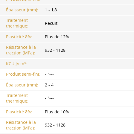
Épaisseur (mm):
1 - 1,8
Traitement
Recuit
thermique:
Plasticité δ%:
Plus de 12%
Résistance à la
932 - 1128
traction (MPa):
KCU J/cm³:
---
Produit semi-fini:
- "---
Épaisseur (mm):
2 - 4
Traitement
- "---
thermique:
Plasticité δ%:
Plus de 10%
Résistance à la
932 - 1128
traction (MPa):