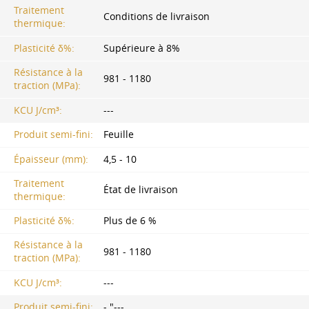
Traitement
Conditions de livraison
thermique:
Plasticité δ%:
Supérieure à 8%
Résistance à la
981 - 1180
traction (MPa):
KCU J/cm³:
---
Produit semi-fini:
Feuille
Épaisseur (mm):
4,5 - 10
Traitement
État de livraison
thermique:
Plasticité δ%:
Plus de 6 %
Résistance à la
981 - 1180
traction (MPa):
KCU J/cm³:
---
Produit semi-fini:
- "---