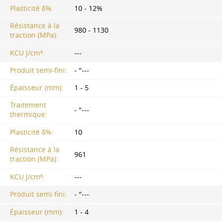
Plasticité δ%:
10 - 12%
Résistance à la
980 - 1130
traction (MPa):
KCU J/cm³:
---
Produit semi-fini:
- "---
Épaisseur (mm):
1 - 5
Traitement
- "---
thermique:
Plasticité δ%:
10
Résistance à la
961
traction (MPa):
KCU J/cm³:
---
Produit semi-fini:
- "---
Épaisseur (mm):
1 - 4