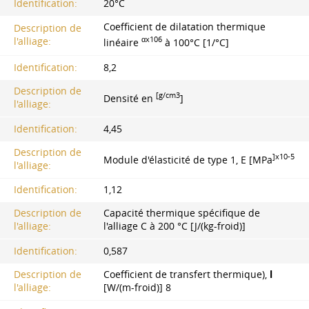
Identification:
20°С
Coefficient de dilatation thermique
Description de
αx106
l'alliage:
linéaire
à 100°C [1/°C]
Identification:
8,2
Description de
[g/cm3
Densité en
]
l'alliage:
Identification:
4,45
Description de
]x10-5
Module d'élasticité de type 1, E [MPa
l'alliage:
Identification:
1,12
Description de
Capacité thermique spécifique de
l'alliage:
l'alliage C à 200 °C [J/(kg-froid)]
Identification:
0,587
Description de
Coefficient de transfert thermique),
l
l'alliage:
[W/(m-froid)] 8