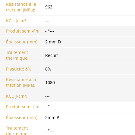
Résistance à la
963
traction (MPa):
KCU J/cm³:
---
Produit semi-fini:
- "---
Épaisseur (mm):
2 mm D
Traitement
Recuit
thermique:
Plasticité δ%:
8%
Résistance à la
1080
traction (MPa):
KCU J/cm³:
---
Produit semi-fini:
- "---
Épaisseur (mm):
2mm P
Traitement
- "---
thermique: