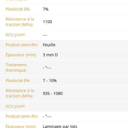
Plasticité δ%:
7%
Résistance à la
1100
traction (MPa):
KCU J/cm³:
---
Produit semi-fini:
Feuille
Épaisseur (mm):
3 mm D
Traitement
- "---
thermique:
Plasticité δ%:
7 - 10%
Résistance à la
935 - 1080
traction (MPa):
KCU J/cm³:
Produit semi-fini:
- "---
Épaisseur (mm):
Laminage par lots