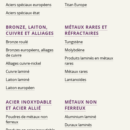
Aciers spéciaux européens
Titan Europe
Aciers spéciaux état
BRONZE, LAITON,
MÉTAUX RARES ET
CUIVRE ET ALLIAGES
RÉFRACTAIRES
Bronze roulé
Tungstène
Bronzes européens, alliages
Molybdène
de cuivre
Produits laminés en métaux
Alliages cuivre-nickel
rares
Cuivre laminé
Métaux rares
Laiton laminé
Lantanoïdes
Laiton européen
ACIER INOXYDABLE
MÉTAUX NON
ET ACIER ALLIÉ
FERREUX
Poudres de métaux non
Aluminium laminé
ferreux
Duraux laminés