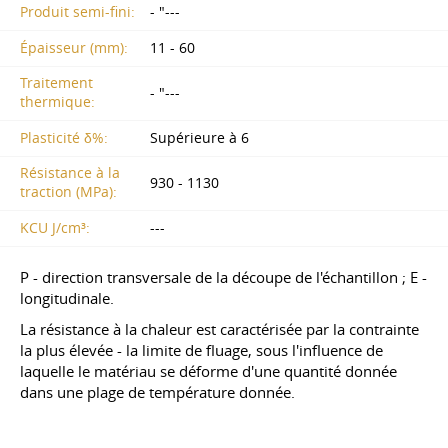
Produit semi-fini:
- "---
Épaisseur (mm):
11 - 60
Traitement
- "---
thermique:
Plasticité δ%:
Supérieure à 6
Résistance à la
930 - 1130
traction (MPa):
KCU J/cm³:
---
P - direction transversale de la découpe de l'échantillon ; E -
longitudinale.
La résistance à la chaleur est caractérisée par la contrainte
la plus élevée - la limite de fluage, sous l'influence de
laquelle le matériau se déforme d'une quantité donnée
dans une plage de température donnée.