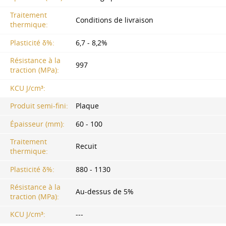
Traitement
Conditions de livraison
thermique:
Plasticité δ%:
6,7 - 8,2%
Résistance à la
997
traction (MPa):
KCU J/cm³:
Produit semi-fini:
Plaque
Épaisseur (mm):
60 - 100
Traitement
Recuit
thermique:
Plasticité δ%:
880 - 1130
Résistance à la
Au-dessus de 5%
traction (MPa):
KCU J/cm³:
---