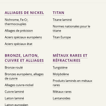
ALLIAGES DE NICKEL
TITAN
Nichrome, Fe-Cr,
Titane laminé
thermocouples
Normes nationales pour le
Alliages de précision
titane
Aciers spéciaux européens
Titan Europe
Aciers spéciaux état
BRONZE, LAITON,
MÉTAUX RARES ET
CUIVRE ET ALLIAGES
RÉFRACTAIRES
Bronze roulé
Tungstène
Bronzes européens, alliages
Molybdène
de cuivre
Produits laminés en métaux
Alliages cuivre-nickel
rares
Cuivre laminé
Métaux rares
Laiton laminé
Lantanoïdes
Laiton européen