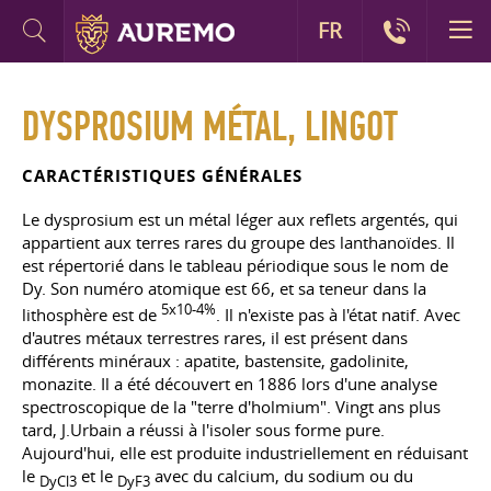
FR
DYSPROSIUM MÉTAL, LINGOT
CARACTÉRISTIQUES GÉNÉRALES
Le dysprosium est un métal léger aux reflets argentés, qui
appartient aux terres rares du groupe des lanthanoïdes. Il
est répertorié dans le tableau périodique sous le nom de
Dy. Son numéro atomique est 66, et sa teneur dans la
5x10-4%
lithosphère est de
. Il n'existe pas à l'état natif. Avec
d'autres métaux terrestres rares, il est présent dans
différents minéraux : apatite, bastensite, gadolinite,
monazite. Il a été découvert en 1886 lors d'une analyse
spectroscopique de la "terre d'holmium". Vingt ans plus
tard, J.Urbain a réussi à l'isoler sous forme pure.
Aujourd'hui, elle est produite industriellement en réduisant
le
et le
avec du calcium, du sodium ou du
DyCl3
DyF3