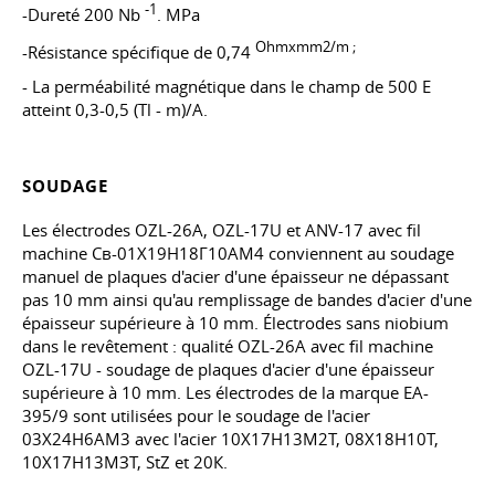
-1
-Dureté 200 Nb
. MPa
Ohmxmm2/m ;
-Résistance spécifique de 0,74
- La perméabilité magnétique dans le champ de 500 E
atteint 0,3-0,5 (Tl - m)/A.
SOUDAGE
Les électrodes OZL-26A, OZL-17U et ANV-17 avec fil
machine Св-01Х19Н18Г10АМ4 conviennent au soudage
manuel de plaques d'acier d'une épaisseur ne dépassant
pas 10 mm ainsi qu'au remplissage de bandes d'acier d'une
épaisseur supérieure à 10 mm. Électrodes sans niobium
dans le revêtement : qualité OZL-26A avec fil machine
OZL-17U - soudage de plaques d'acier d'une épaisseur
supérieure à 10 mm. Les électrodes de la marque EA-
395/9 sont utilisées pour le soudage de l'acier
03Х24Н6АМ3 avec l'acier 10Х17Н13М2Т, 08Х18Н10Т,
10Х17Н13МЗТ, StZ et 20К.