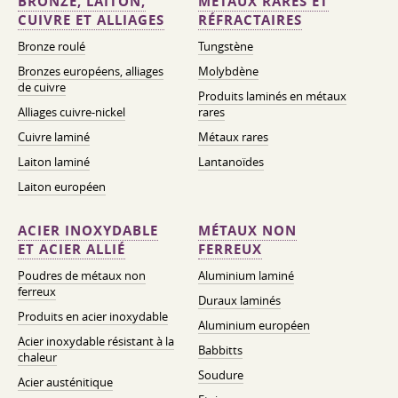
BRONZE, LAITON,
MÉTAUX RARES ET
CUIVRE ET ALLIAGES
RÉFRACTAIRES
Bronze roulé
Tungstène
Bronzes européens, alliages
Molybdène
de cuivre
Produits laminés en métaux
Alliages cuivre-nickel
rares
Cuivre laminé
Métaux rares
Laiton laminé
Lantanoïdes
Laiton européen
ACIER INOXYDABLE
MÉTAUX NON
ET ACIER ALLIÉ
FERREUX
Poudres de métaux non
Aluminium laminé
ferreux
Duraux laminés
Produits en acier inoxydable
Aluminium européen
Acier inoxydable résistant à la
Babbitts
chaleur
Soudure
Acier austénitique