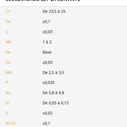
Cr:
De 23,5 à 25
Ce:
≤0,1
C:
≤0,03
Mn:
1 à 2
Fe:
Base
Cu:
≤0,03
Mo:
De 2,5 à 3,5
P:
≤0,035
Ni:
De 5,8 à 6,8
N:
De 0,05 à 0,15
S:
≤0,02
Al+Ti:
≤0,1