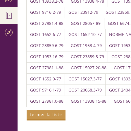
GOST 13938.2-78
GOST 13938.4-78
GOST 139
GOST 9716.2-79
GOST 23912-79
GOST 23859.
GOST 27981.4-88
GOST 28057-89
GOST 6674.
GOST 1652.6-77
GOST 1652.10-77
NORME NAT
GOST 23859.6-79
GOST 1953.4-79
GOST 1953
GOST 1953.16-79
GOST 23859.5-79
GOST 238
GOST 27981.1-88
GOST 15027.20-88
GOST 17
GOST 1652.9-77
GOST 15027.3-77
GOST 1393
GOST 9716.1-79
GOST 20068.3-79
GOST 2404
GOST 27981.0-88
GOST 13938.15-88
GOST 66
fermer la liste