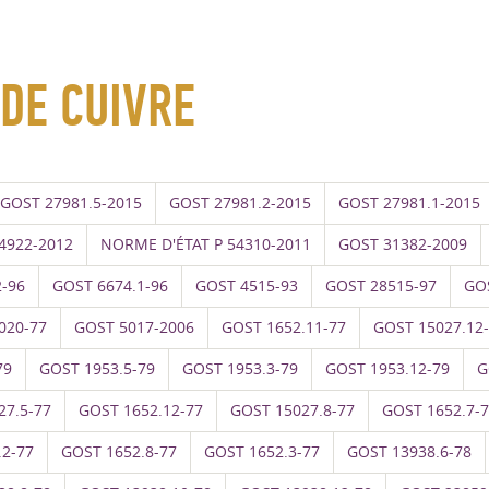
 DE CUIVRE
GOST 27981.5-2015
GOST 27981.2-2015
GOST 27981.1-2015
4922-2012
NORME D'ÉTAT P 54310-2011
GOST 31382-2009
2-96
GOST 6674.1-96
GOST 4515-93
GOST 28515-97
GO
020-77
GOST 5017-2006
GOST 1652.11-77
GOST 15027.12
79
GOST 1953.5-79
GOST 1953.3-79
GOST 1953.12-79
G
27.5-77
GOST 1652.12-77
GOST 15027.8-77
GOST 1652.7-
.2-77
GOST 1652.8-77
GOST 1652.3-77
GOST 13938.6-78