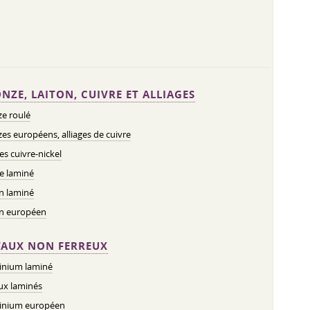
NZE, LAITON, CUIVRE ET ALLIAGES
e roulé
es européens, alliages de cuivre
ges cuivre-nickel
e laminé
n laminé
on européen
AUX NON FERREUX
inium laminé
ux laminés
inium européen