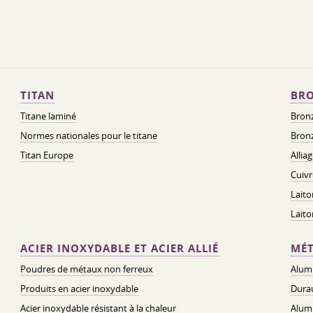
TITAN
BRO
Titane laminé
Bronz
Normes nationales pour le titane
Bronz
Titan Europe
Allia
Cuivr
Laito
Lait
ACIER INOXYDABLE ET ACIER ALLIÉ
MÉT
Poudres de métaux non ferreux
Alum
Produits en acier inoxydable
Dura
Acier inoxydable résistant à la chaleur
Alum