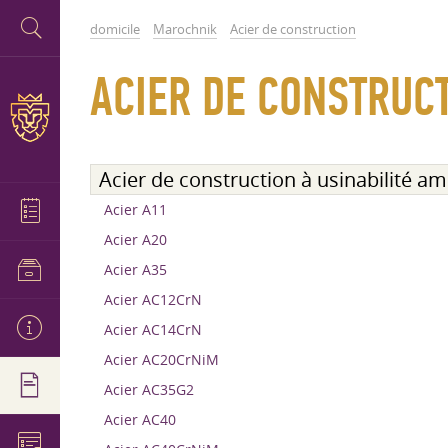
domicile
Marochnik
Acier de construction
ACIER DE CONSTRUCT
Acier de construction à usinabilité am
Acier A11
Acier A20
Acier A35
Acier AC12CrN
Acier AC14CrN
Acier AC20CrNiM
Acier AC35G2
Acier AC40