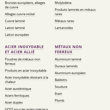
Bronzes européens, alliages
Molybdène
de cuivre
Produits laminés en métaux
Alliages cuivre-nickel
rares
Cuivre laminé
Métaux rares
Laiton laminé
Lantanoïdes
Laiton européen
ACIER INOXYDABLE
MÉTAUX NON
ET ACIER ALLIÉ
FERREUX
Poudres de métaux non
Aluminium laminé
ferreux
Duraux laminés
Produits en acier inoxydable
Aluminium européen
Acier inoxydable résistant à la
Babbitts
chaleur
Soudure
Acier austénitique
Etain
Aciers ferritiques
Plomb
Acier duplex
GOST pour les aciers spéciaux