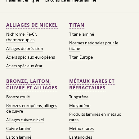
Paiement en ligne
Calculatrice en métal laminé
ALLIAGES DE NICKEL
TITAN
Nichrome, Fe-Cr,
Titane laminé
thermocouples
Normes nationales pour le
Alliages de précision
titane
Aciers spéciaux européens
Titan Europe
Aciers spéciaux état
BRONZE, LAITON,
MÉTAUX RARES ET
CUIVRE ET ALLIAGES
RÉFRACTAIRES
Bronze roulé
Tungstène
Bronzes européens, alliages
Molybdène
de cuivre
Produits laminés en métaux
Alliages cuivre-nickel
rares
Cuivre laminé
Métaux rares
Laiton laminé
Lantanoïdes