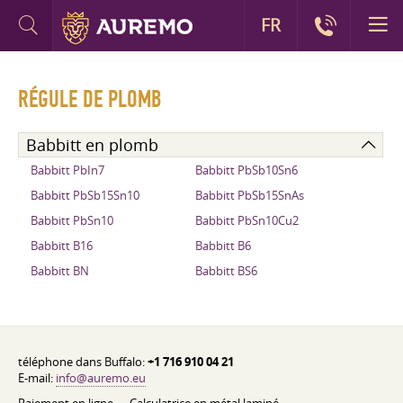
FR
RÉGULE DE PLOMB
Babbitt en plomb
Babbitt PbIn7
Babbitt PbSb10Sn6
Babbitt PbSb15Sn10
Babbitt PbSb15SnAs
Babbitt PbSn10
Babbitt PbSn10Cu2
Babbitt B16
Babbitt B6
Babbitt BN
Babbitt BS6
téléphone dans Buffalo:
+1 716 910 04 21
E-mail:
info@auremo.eu