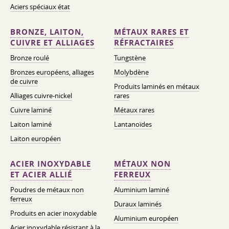
Aciers spéciaux état
BRONZE, LAITON,
MÉTAUX RARES ET
CUIVRE ET ALLIAGES
RÉFRACTAIRES
Bronze roulé
Tungstène
Bronzes européens, alliages
Molybdène
de cuivre
Produits laminés en métaux
Alliages cuivre-nickel
rares
Cuivre laminé
Métaux rares
Laiton laminé
Lantanoïdes
Laiton européen
ACIER INOXYDABLE
MÉTAUX NON
ET ACIER ALLIÉ
FERREUX
Poudres de métaux non
Aluminium laminé
ferreux
Duraux laminés
Produits en acier inoxydable
Aluminium européen
Acier inoxydable résistant à la