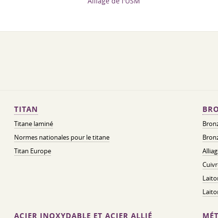
Alliage de l'USM
TITAN
BRO
Titane laminé
Bronz
Normes nationales pour le titane
Bronz
Titan Europe
Allia
Cuivr
Laito
Lait
ACIER INOXYDABLE ET ACIER ALLIÉ
MÉT