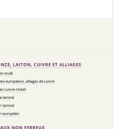
NZE, LAITON, CUIVRE ET ALLIAGES
e roulé
es européens, alliages de cuivre
ges cuivre-nickel
e laminé
n laminé
on européen
AUX NON FERREUX