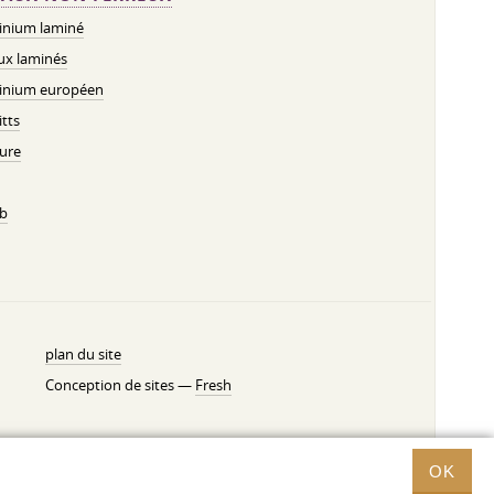
inium laminé
ux laminés
inium européen
tts
ure
b
plan du site
Conception de sites —
Fresh
OK