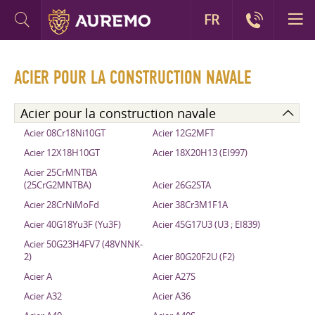
FR
ACIER POUR LA CONSTRUCTION NAVALE
Acier pour la construction navale
Acier 08Cr18Ni10GT
Acier 12G2MFT
Acier 12X18H10GT
Acier 18X20H13 (EI997)
Acier 25CrMNTBA
(25CrG2MNTBA)
Acier 26G2STA
Acier 28CrNiMoFd
Acier 38Cr3M1F1A
Acier 40G18Yu3F (Yu3F)
Acier 45G17U3 (U3 ; EI839)
Acier 50G23H4FV7 (48VNNK-
2)
Acier 80G20F2U (F2)
Acier A
Acier A27S
Acier A32
Acier A36