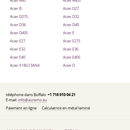
Acier A40
Acier A40S
Acier B
Acier D27
Acier D27S
Acier D32
Acier D36
Acier D40
Acier D40S
Acier E
Acier E27
Acier E27S
Acier E32
Acier E36
Acier E40
Acier E40S
Acier X18G13AN4
Acier D
téléphone dans Buffalo:
+1 716 910 04 21
E-mail:
info@auremo.eu
Paiement en ligne
Calculatrice en métal laminé