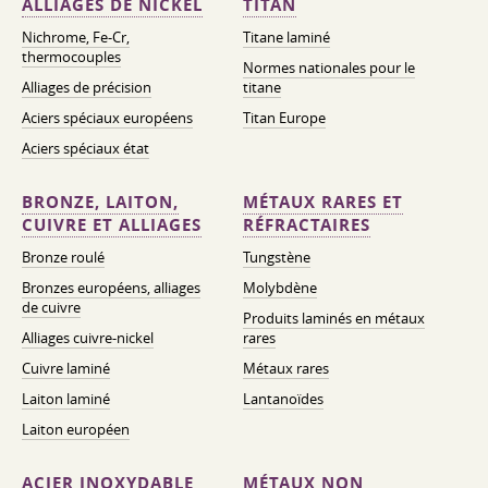
ALLIAGES DE NICKEL
TITAN
Nichrome, Fe-Cr,
Titane laminé
thermocouples
Normes nationales pour le
Alliages de précision
titane
Aciers spéciaux européens
Titan Europe
Aciers spéciaux état
BRONZE, LAITON,
MÉTAUX RARES ET
CUIVRE ET ALLIAGES
RÉFRACTAIRES
Bronze roulé
Tungstène
Bronzes européens, alliages
Molybdène
de cuivre
Produits laminés en métaux
Alliages cuivre-nickel
rares
Cuivre laminé
Métaux rares
Laiton laminé
Lantanoïdes
Laiton européen
ACIER INOXYDABLE
MÉTAUX NON