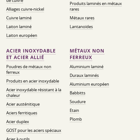
de cuivre
Produits laminés en métaux
Alliages cuivre-nickel
rares
Cuivre laminé
Métaux rares
Laiton laminé
Lantanoïdes
Laiton européen
ACIER INOXYDABLE
MÉTAUX NON
ET ACIER ALLIÉ
FERREUX
Poudres de métaux non
Aluminium laminé
ferreux
Duraux laminés
Produits en acier inoxydable
Aluminium européen
Acier inoxydable résistant à la
Babbitts
chaleur
Soudure
Acier austénitique
Etain
Aciers ferritiques
Plomb
Acier duplex
GOST pour les aciers spéciaux
Acier à outils