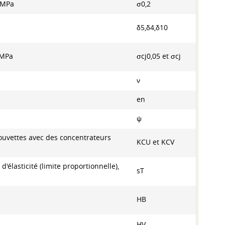
, MPa
σ0,2
δ5,δ4,δ10
, MPa
σcj0,05 et σcj
ν
en
ψ
ouvettes avec des concentrateurs
KCU et KCV
 d'élasticité (limite proportionnelle),
sT
HB
HV