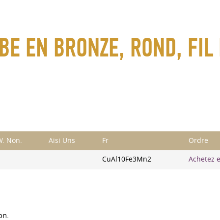
E EN BRONZE, ROND, FIL 
W. Non.
Aisi Uns
Fr
Ordre
CuAl10Fe3Mn2
Achetez en
on.