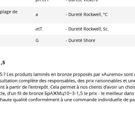
 plage de
а
- Dureté Rockwell, °C
σtT
- Dureté Rockwell, Sc.
G
- Dureté Shore
,5
.5:? Les produits laminés en bronze proposés par «Auremo» sont
sultation complète des responsables, des prix raisonnables et une
t à partir de l'entrepôt. Cela permet à nos clients d'avoir un choix
rcle, d'un fil de bronze БрАЖМц10−3-1,5 le prix - le meilleur dan
e haute qualité conformément à une commande individuelle de pa