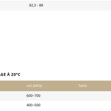
82,3 - 88
GE À 20°C
σin (MPa)
Taille
600−700
400−500