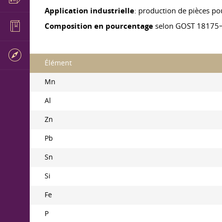
Application industrielle
: production de pièces p
Composition en pourcentage
selon GOST 18175
Élément
Mn
Al
Zn
Pb
Sn
Si
Fe
P