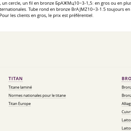
 un cercle, un fil en bronze БрАЖМц10−3-1,5: en gros ou en plusi
ternationales. Tube rond en bronze BrAJMZ10−3-1.5 toujours en st
 les clients en gros, le prix est préférentiel.
TITAN
BRO
Titane laminé
Bronz
Normes nationales pour le titane
Bronz
Titan Europe
Allia
Cuivr
Laito
Lait