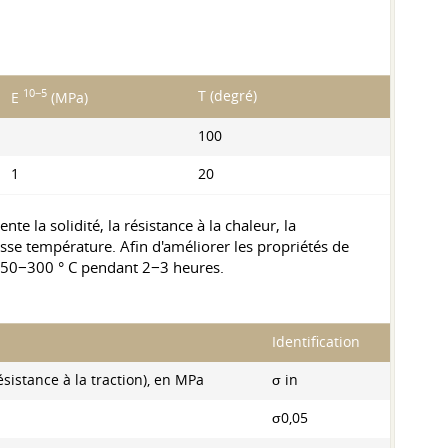
10−5
T (degré)
E
(MPa)
100
1
20
 la solidité, la résistance à la chaleur, la
 basse température. Afin d'améliorer les propriétés de
 250−300 ° C pendant 2−3 heures.
Identification
ésistance à la traction), en MPa
σ in
σ0,05