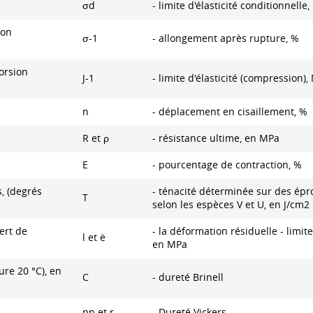
σd
- limite d'élasticité conditionnelle
ion
σ-1
- allongement après rupture, %
orsion
J-1
- limite d'élasticité (compression)
n
- déplacement en cisaillement, %
R et ρ
- résistance ultime, en MPa
E
- pourcentage de contraction, %
, (degrés
- ténacité déterminée sur des épr
T
selon les espèces V et U, en J/cm2
fert de
- la déformation résiduelle - limite
l et ë
en MPa
ure 20 °C), en
C
- dureté Brinell
pn et r
- Dureté Vickers