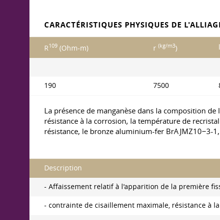
CARACTÉRISTIQUES PHYSIQUES DE L'ALLIAG
109
(kg/m3
R
(Ohm-m)
r
)
190
7500
La présence de manganèse dans la composition de l'al
résistance à la corrosion, la température de recristall
résistance, le bronze aluminium-fer BrAJMZ10−3-1,5
Description
- Affaissement relatif à l'apparition de la première fis
- contrainte de cisaillement maximale, résistance à l