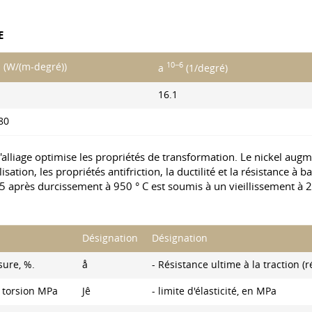
E
10−6
l (W/(m-degré))
a
(1/degré)
16.1
80
liage optimise les propriétés de transformation. Le nickel augmente
isation, les propriétés antifriction, la ductilité et la résistance à
 après durcissement à 950 ° C est soumis à un vieillissement à
Désignation
Désignation
sure, %.
å
- Résistance ultime à la traction (r
a torsion MPa
Jê
- limite d'élasticité, en MPa