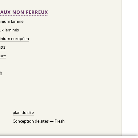
AUX NON FERREUX
inium laminé
ux laminés
inium européen
tts
ure
b
plan du site
Conception de sites —
Fresh