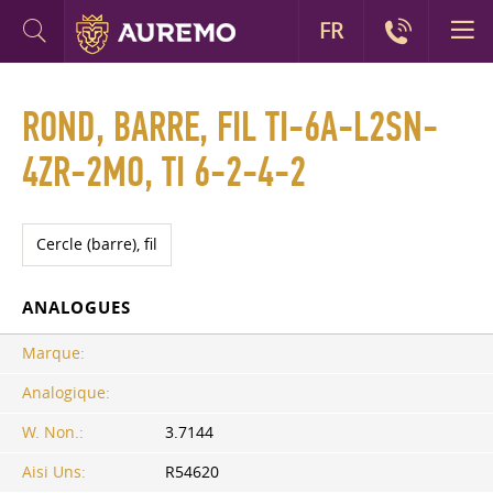
FR
ROND, BARRE, FIL TI-6A-L2SN-
4ZR-2MO, TI 6-2-4-2
Cercle (barre), fil
ANALOGUES
Marque:
Analogique:
W. Non.:
3.7144
Aisi Uns:
R54620