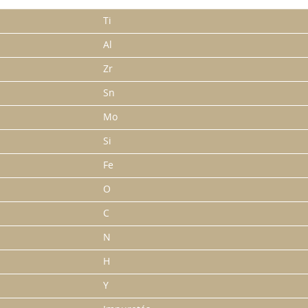
Ti
Al
Zr
Sn
Mo
Si
Fe
O
C
N
H
Y