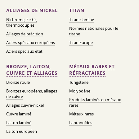
ALLIAGES DE NICKEL
TITAN
Nichrome, Fe-Cr,
Titane laminé
thermocouples
Normes nationales pour le
Alliages de précision
titane
Aciers spéciaux européens
Titan Europe
Aciers spéciaux état
BRONZE, LAITON,
MÉTAUX RARES ET
CUIVRE ET ALLIAGES
RÉFRACTAIRES
Bronze roulé
Tungstène
Bronzes européens, alliages
Molybdène
de cuivre
Produits laminés en métaux
Alliages cuivre-nickel
rares
Cuivre laminé
Métaux rares
Laiton laminé
Lantanoïdes
Laiton européen