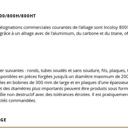
00/800H/800HT
désignations commerciales courantes de l'alliage sont Incoloy 8
 grâce à un alliage avec de l'aluminium, du carbone et du titane, o
r suivantes : ronds, tubes soudés et sans soudure, fils, plaques, t
isponibles en pièces forgées jusqu'à un diamètre maximum de 20
ées en bobines de 300 mm de large et en plaques d'une épaisse
 des diamètres plus importants peuvent être produits sous form
e non destructif avec des tolérances étroites. Il est pratiquemen
tités commandées.
AGE