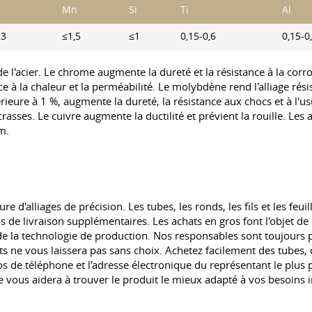
Mn
Si
Ti
Al
23
≤1,5
≤1
0,15-0,6
0,15-0
de l'acier. Le chrome augmente la dureté et la résistance à la corros
ce à la chaleur et la perméabilité. Le molybdène rend l'alliage résis
ure à 1 %, augmente la dureté, la résistance aux chocs et à l'usur
asses. Le cuivre augmente la ductilité et prévient la rouille. Les 
m.
e d'alliages de précision. Les tubes, les ronds, les fils et les feui
e livraison supplémentaires. Les achats en gros font l'objet de r
ict de la technologie de production. Nos responsables sont toujours 
 ne vous laissera pas sans choix. Achetez facilement des tubes, 
s de téléphone et l'adresse électronique du représentant le plus 
vous aidera à trouver le produit le mieux adapté à vos besoins i