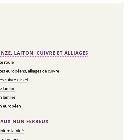
NZE, LAITON, CUIVRE ET ALLIAGES
e roulé
es européens, alliages de cuivre
ges cuivre-nickel
e laminé
n laminé
on européen
AUX NON FERREUX
inium laminé
ux laminés