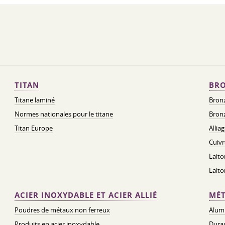
TITAN
BRO
Titane laminé
Bronz
Normes nationales pour le titane
Bronz
Titan Europe
Allia
Cuivr
Laito
Lait
ACIER INOXYDABLE ET ACIER ALLIÉ
MÉT
Poudres de métaux non ferreux
Alum
Produits en acier inoxydable
Dura