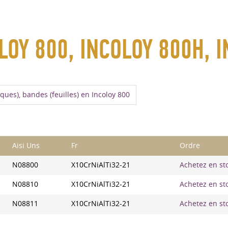
LOY 800, INCOLOY 800H, 
aques), bandes (feuilles) en Incoloy 800
Aisi Uns
Fr
Ordre
N08800
X10CrNiAlTi32-21
Achetez en stoc
N08810
X10CrNiAlTi32-21
Achetez en stoc
N08811
X10CrNiAlTi32-21
Achetez en stoc