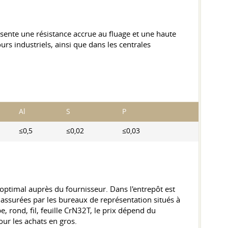
ésente une résistance accrue au fluage et une haute
urs industriels, ainsi que dans les centrales
Al
S
P
≤0,5
≤0,02
≤0,03
 optimal auprès du fournisseur. Dans l'entrepôt est
nt assurées par les bureaux de représentation situés à
, rond, fil, feuille CrN32T, le prix dépend du
ur les achats en gros.