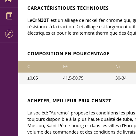
CARACTÉRISTIQUES TECHNIQUES
Le
CrN32T
est un alliage de nickel-fer-chrome qui, g
résistance à la traction. Cet alliage est largement ut
électriques et pour le traitement thermique des éq
COMPOSITION EN POURCENTAGE
C
Fe
Ni
≤0,05
41,5-50,75
30-34
ACHETER, MEILLEUR PRIX
CHN32T
La société "Auremo" propose les conditions les plus 
toujours disponible à la plus haute qualité de tube, r
Moscou, Saint-Pétersbourg et dans les villes d'Europe
volume des commandes et des conditions de livraiso