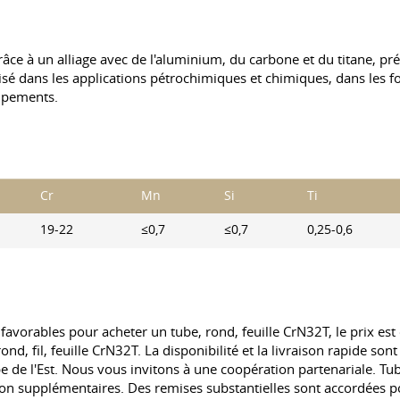
râce à un alliage avec de l'aluminium, du carbone et du titane, pr
ilisé dans les applications pétrochimiques et chimiques, dans les fo
uipements.
Cr
Mn
Si
Ti
19-22
≤0,7
≤0,7
0,25-0,6
favorables pour acheter un tube, rond, feuille CrN32T, le prix est
ond, fil, feuille CrN32T. La disponibilité et la livraison rapide so
 de l'Est. Nous vous invitons à une coopération partenariale. Tube
n supplémentaires. Des remises substantielles sont accordées po