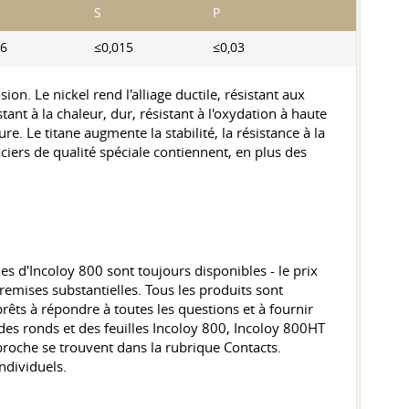
S
P
,6
≤0,015
≤0,03
ion. Le nickel rend l'alliage ductile, résistant aux
tant à la chaleur, dur, résistant à l'oxydation à haute
e. Le titane augmente la stabilité, la résistance à la
aciers de qualité spéciale contiennent, en plus des
lles d'Incoloy 800 sont toujours disponibles - le prix
emises substantielles. Tous les produits sont
prêts à répondre à toutes les questions et à fournir
des ronds et des feuilles Incoloy 800, Incoloy 800HT
proche se trouvent dans la rubrique Contacts.
ndividuels.