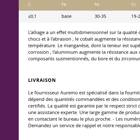
C
Fe
Ni
Cr
≤0,1
base
30-35
19-
L'alliage a un effet multidimensionnel sur la qualité 
chocs et à l'abrasion ; le cobalt augmente la résistan
température. Le manganèse, dont la teneur est supérie
corrosion ; l'aluminium augmente la résistance aux cr
composants susmentionnés, du bore et du zirconiu
LIVRAISON
Le fournisseur Auremo est spécialisé dans la fournitur
dépend des quantités commandées et des conditions d
certifiés. La qualité est garantie par le respect str
une assistance experte. Une large gamme de produits
en contactant le bureau le plus proche. - Les numéro
Demandez un service de rappel et notre responsable 