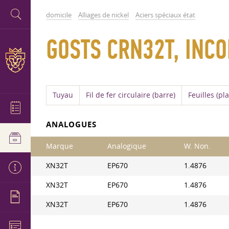
domicile
Alliages de nickel
Aciers spéciaux état
GOSTS CRN32T, INCO
Tuyau
Fil de fer circulaire (barre)
Feuilles (pl
ANALOGUES
Marque
Analogique
W. Non.
XN32T
EP670
1.4876
XN32T
EP670
1.4876
XN32T
EP670
1.4876