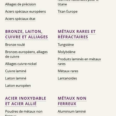
Alliages de précision
titane
Aciers spéciaux européens
Titan Europe
Aciers spéciaux état
BRONZE, LAITON,
MÉTAUX RARES ET
CUIVRE ET ALLIAGES
RÉFRACTAIRES
Bronze roulé
Tungstène
Bronzes européens, alliages
Molybdène
de cuivre
Produits laminés en métaux
Alliages cuivre-nickel
rares
Cuivre laminé
Métaux rares
Laiton laminé
Lantanoïdes
Laiton européen
ACIER INOXYDABLE
MÉTAUX NON
ET ACIER ALLIÉ
FERREUX
Poudres de métaux non
Aluminium laminé