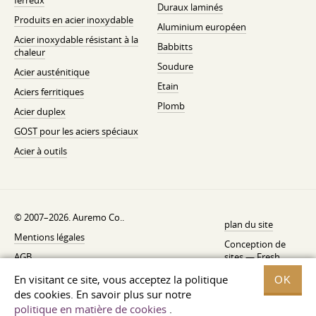
ferreux
Duraux laminés
Produits en acier inoxydable
Aluminium européen
Acier inoxydable résistant à la
Babbitts
chaleur
Soudure
Acier austénitique
Etain
Aciers ferritiques
Plomb
Acier duplex
GOST pour les aciers spéciaux
Acier à outils
© 2007–2026. Auremo Co..
plan du site
Mentions légales
Conception de
AGB
sites —
Fresh
Politique de rétractation
En visitant ce site, vous acceptez la politique
OK
des cookies. En savoir plus sur notre
Politique de confidentialité
politique en matière de cookies
.