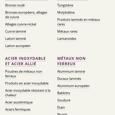
Bronze roulé
Tungstène
Bronzes européens, alliages
Molybdène
de cuivre
Produits laminés en métaux
Alliages cuivre-nickel
rares
Cuivre laminé
Métaux rares
Laiton laminé
Lantanoïdes
Laiton européen
ACIER INOXYDABLE
MÉTAUX NON
ET ACIER ALLIÉ
FERREUX
Poudres de métaux non
Aluminium laminé
ferreux
Duraux laminés
Produits en acier inoxydable
Aluminium européen
Acier inoxydable résistant à la
Babbitts
chaleur
Soudure
Acier austénitique
Etain
Aciers ferritiques
Plomb