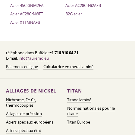
Acier 45Cr3NM2FA
Acier AC28CrNi2AFB
Acier AC28CrNi3FT
B2G acier
Acier X11MNAFB
téléphone dans Buffalo:
+1 716 910 04 21
E-mail:
info@auremo.eu
Paiement en ligne
Calculatrice en métal laminé
ALLIAGES DE NICKEL
TITAN
Nichrome, Fe-Cr,
Titane laminé
thermocouples
Normes nationales pour le
Alliages de précision
titane
Aciers spéciaux européens
Titan Europe
Aciers spéciaux état