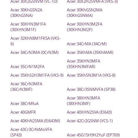
Acier 30X2GSNVM (VL-1D)
Acier 30X2H2SVMFA (VKS-3)
Acier 30KhGSN2A
Acier 30KhGSN2MA
(30KhGSNA)
(30KhGSNMA)
Acier 30XHN3M1FA
Acier 30XHN3M2FA
(30XHN3M1F)
(30XHN3M2F)
Acier 32KhN8M1FK5A (VKS-
6)
Acier 34CrMA (34CrM)
Acier 34CrN3MA (0CrN3M)
Acier 35KhMA (35KhMAR)
Acier 35KHN3MFA
Acier 35CrN1M2FA
(35KHN3MFAR)
Acier 35KhS2H3M1FA (VKS-9)
Acier 35KhSN3M1A (VKS-8)
Acier 36CrN3MFA
(36CrN3MF)
Acier 38Cr3SNMVFA (SP38)
Acier 38XHN3MFA
Acier 38CrMfuA
(38XHN3MF)
Acier 40GMFR
Acier 40XHN2SVA (EI643)
Acier 40KhN2SMA (EI643M)
Acier 42Cr2GSNM (VCS-1)
Acier 43Cr3CrNiMoVFA
(SP43)
Acier 45G15H9H2YuF (EP769)