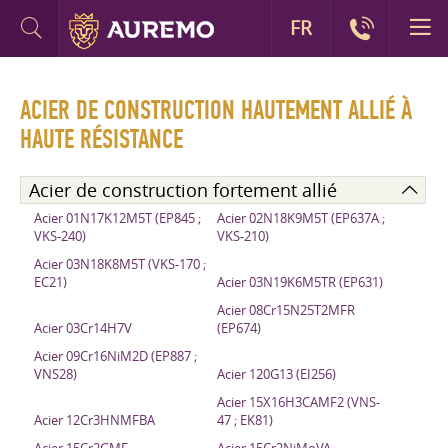
FR
ACIER DE CONSTRUCTION HAUTEMENT ALLIÉ À
HAUTE RÉSISTANCE
Acier de construction fortement allié
Acier 01N17K12M5T (EP845 ;
Acier 02N18K9M5T (EP637A ;
VKS-240)
VKS-210)
Acier 03N18K8M5T (VKS-170 ;
EC21)
Acier 03N19K6M5TR (EP631)
Acier 08Cr15N25T2MFR
Acier 03Cr14H7V
(EP674)
Acier 09Cr16NiM2D (EP887 ;
VNS28)
Acier 120G13 (EI256)
Acier 15X16H3CAMF2 (VNS-
Acier 12Cr3HNMFBA
47 ; EK81)