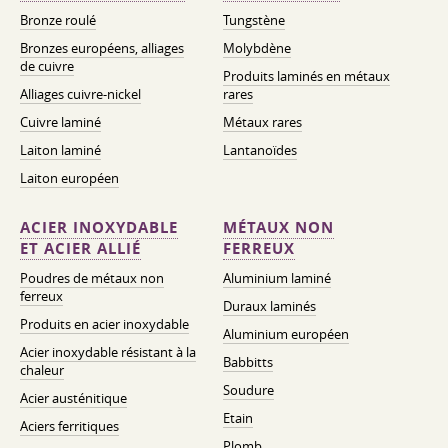
Bronze roulé
Tungstène
Bronzes européens, alliages
Molybdène
de cuivre
Produits laminés en métaux
Alliages cuivre-nickel
rares
Cuivre laminé
Métaux rares
Laiton laminé
Lantanoïdes
Laiton européen
ACIER INOXYDABLE
MÉTAUX NON
ET ACIER ALLIÉ
FERREUX
Poudres de métaux non
Aluminium laminé
ferreux
Duraux laminés
Produits en acier inoxydable
Aluminium européen
Acier inoxydable résistant à la
Babbitts
chaleur
Soudure
Acier austénitique
Etain
Aciers ferritiques
Plomb