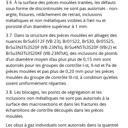
3.6. À la surface des pièces moulées traitées, les défauts
sous forme de discontinuités ne sont pas autorisés - non-
argile, fissures, relâchement de retrait, inclusions
métalliques et non métalliques visibles à l'œil nu et
porosité d'un diamètre supérieur à 1 mm.
3.7. Dans la structure des pièces moulées en alliages des
nuances BrSu6S12F (VB-23), Br01S22, BrS30, Br05S25,
BrSu3N3Ts3S20F (VB-23NTs), BrSu4N5Ts3S20F (VBr2) et
BrSu3N3Ts3S20KF (VB-23NTsK), des inclusions de plomb
d'un diamètre moyen d'au plus plus de 0,15 mm sont
autorisés pour les groupes de contrôle I-st, II-nd et Pa de
pièces moulées et pas plus de 0,20 mm pour les pièces
moulées du groupe de contrôle III-rd, à condition qu'elles
soient uniformément réparties.
3.8. Les blocages, les points de ségrégation et les
inclusions non métalliques ne sont pas autorisés à la
surface des macrosections et dans les fractures des
échantillons de contrôle découpés dans les pièces
moulées.
Les obus à gaz individuels sont autorisés dans la quantité