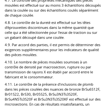
4.7. Le contrôle des propriétés mécaniques des pièces
moulées est effectué sur au moins 3 échantillons découpés
dans la coulée ou sur des échantillons coulés séparément
de chaque coulée.
4.8. Le contrôle de la dureté est effectué sur les têtes
d'éprouvettes discontinues dans la même quantité que
celle qui a été sélectionnée pour l'essai de traction ou sur
un gabarit découpé dans une coulée.
4.9. Par accord des parties, il est permis de déterminer des
exigences supplémentaires pour les indicateurs de qualité
des pièces moulées.
4.10. Le nombre de pièces moulées soumises à un
contrôle de densité par macrosection, rupture ou par
transmission de rayons X est établi par accord entre le
fabricant et le consommateur.
4.11. Le contrôle de la présence d'inclusions de plomb
dans les pièces coulées des nuances de bronze BrSu6S12F,
Br01S22, BrS30, Br05S25, BrSu3N3Ts3S20F,
BrSu4N5Ts3S20F et BrSu3N3Ts3S20KF est effectué sur des
microsections. En cas de résultats insatisfaisants, un