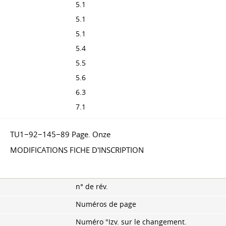
5.1
5.1
5.1
5.4
5.5
5.6
6.3
7.1
TU1−92−145−89 Page. Onze
MODIFICATIONS FICHE D'INSCRIPTION
n° de rév.
Numéros de page
Numéro "Izv. sur le changement.