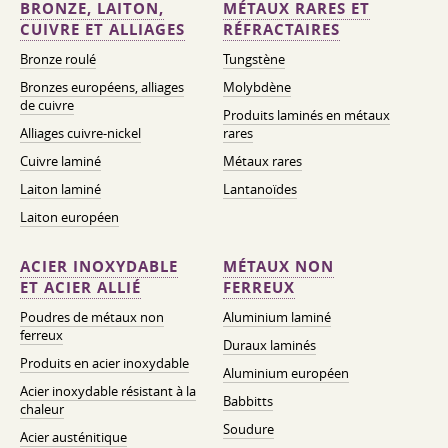
BRONZE, LAITON,
MÉTAUX RARES ET
CUIVRE ET ALLIAGES
RÉFRACTAIRES
Bronze roulé
Tungstène
Bronzes européens, alliages
Molybdène
de cuivre
Produits laminés en métaux
Alliages cuivre-nickel
rares
Cuivre laminé
Métaux rares
Laiton laminé
Lantanoïdes
Laiton européen
ACIER INOXYDABLE
MÉTAUX NON
ET ACIER ALLIÉ
FERREUX
Poudres de métaux non
Aluminium laminé
ferreux
Duraux laminés
Produits en acier inoxydable
Aluminium européen
Acier inoxydable résistant à la
Babbitts
chaleur
Soudure
Acier austénitique