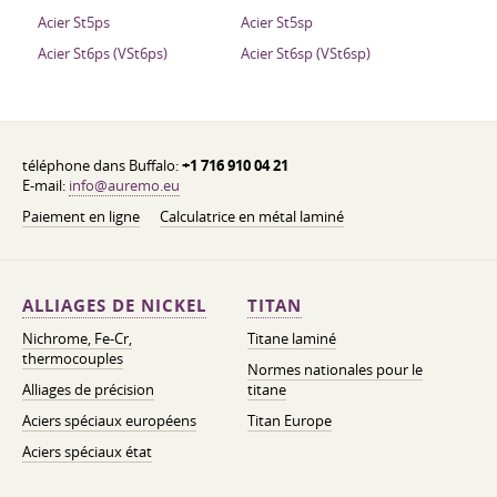
Acier St5ps
Acier St5sp
Acier St6ps (VSt6ps)
Acier St6sp (VSt6sp)
téléphone dans Buffalo:
+1 716 910 04 21
E-mail:
info@auremo.eu
Paiement en ligne
Calculatrice en métal laminé
ALLIAGES DE NICKEL
TITAN
Nichrome, Fe-Cr,
Titane laminé
thermocouples
Normes nationales pour le
Alliages de précision
titane
Aciers spéciaux européens
Titan Europe
Aciers spéciaux état