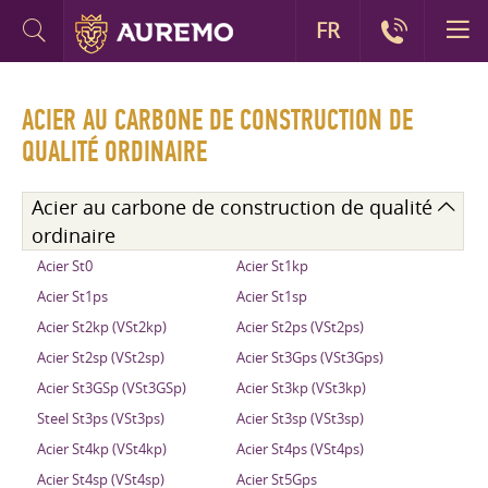
FR
ACIER AU CARBONE DE CONSTRUCTION DE
QUALITÉ ORDINAIRE
Acier au carbone de construction de qualité
ordinaire
Acier St0
Acier St1kp
Acier St1ps
Acier St1sp
Acier St2kp (VSt2kp)
Acier St2ps (VSt2ps)
Acier St2sp (VSt2sp)
Acier St3Gps (VSt3Gps)
Acier St3GSp (VSt3GSp)
Acier St3kp (VSt3kp)
Steel St3ps (VSt3ps)
Acier St3sp (VSt3sp)
Acier St4kp (VSt4kp)
Acier St4ps (VSt4ps)
Acier St4sp (VSt4sp)
Acier St5Gps