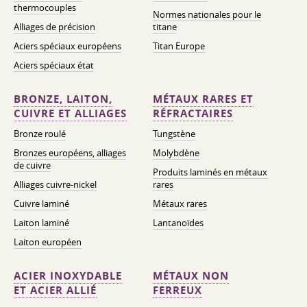
thermocouples
Normes nationales pour le
Alliages de précision
titane
Aciers spéciaux européens
Titan Europe
Aciers spéciaux état
BRONZE, LAITON,
MÉTAUX RARES ET
CUIVRE ET ALLIAGES
RÉFRACTAIRES
Bronze roulé
Tungstène
Bronzes européens, alliages
Molybdène
de cuivre
Produits laminés en métaux
Alliages cuivre-nickel
rares
Cuivre laminé
Métaux rares
Laiton laminé
Lantanoïdes
Laiton européen
ACIER INOXYDABLE
MÉTAUX NON
ET ACIER ALLIÉ
FERREUX