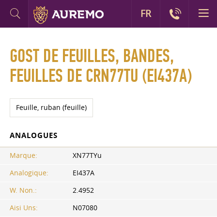
FR
GOST DE FEUILLES, BANDES,
FEUILLES DE CRN77TU (EI437A)
Feuille, ruban (feuille)
ANALOGUES
Marque:
XN77TYu
Analogique:
EI437A
W. Non.:
2.4952
Aisi Uns:
N07080