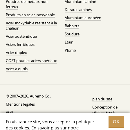
Poudres de métaux non
Aluminium laminé
ferreux
Duraux laminés
Produits en acier inoxydable
Aluminium européen
Acier inoxydable résistant à la
Babbitts
chaleur
Soudure
Acier austénitique
Etain
Aciers ferritiques
Plomb
Acier duplex
GOST pour les aciers spéciaux
Acier à outils
© 2007–2026. Auremo Co..
plan du site
Mentions légales
Conception de
AGB
sites —
Fresh
Politique de rétractation
En visitant ce site, vous acceptez la politique
OK
des cookies. En savoir plus sur notre
Politique de confidentialité