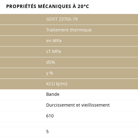
PROPRIÉTÉS MÉCANIQUES À 20°C
GOST 23705-79
Traitement thermique
en MPa
sT MPa
d5%
y %
KCU kJ/m2
Bande
Durcissement et vieillissement
610
5