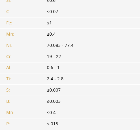
Si:
≤0.6
C:
≤0.07
Fe:
≤1
Mn:
≤0.4
Ni:
70.083 - 77.4
Cr:
19 - 22
Al:
0.6 - 1
Ti:
2.4 - 2.8
S:
≤0.007
B:
≤0.003
Mn:
≤0.4
P:
≤.015