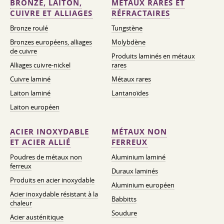
BRONZE, LAITON,
MÉTAUX RARES ET
CUIVRE ET ALLIAGES
RÉFRACTAIRES
Bronze roulé
Tungstène
Bronzes européens, alliages
Molybdène
de cuivre
Produits laminés en métaux
Alliages cuivre-nickel
rares
Cuivre laminé
Métaux rares
Laiton laminé
Lantanoïdes
Laiton européen
ACIER INOXYDABLE
MÉTAUX NON
ET ACIER ALLIÉ
FERREUX
Poudres de métaux non
Aluminium laminé
ferreux
Duraux laminés
Produits en acier inoxydable
Aluminium européen
Acier inoxydable résistant à la
Babbitts
chaleur
Soudure
Acier austénitique