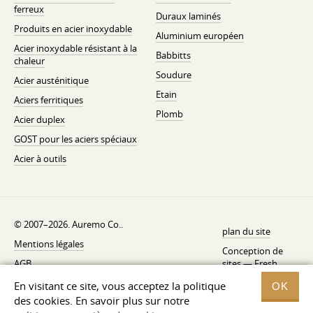
ferreux
Duraux laminés
Produits en acier inoxydable
Aluminium européen
Acier inoxydable résistant à la
Babbitts
chaleur
Soudure
Acier austénitique
Etain
Aciers ferritiques
Plomb
Acier duplex
GOST pour les aciers spéciaux
Acier à outils
© 2007–2026. Auremo Co..
plan du site
Mentions légales
Conception de
AGB
sites —
Fresh
Politique de rétractation
En visitant ce site, vous acceptez la politique
OK
des cookies. En savoir plus sur notre
Politique de confidentialité