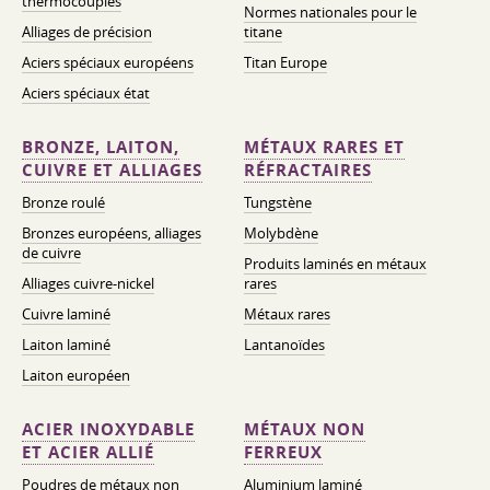
thermocouples
Normes nationales pour le
Alliages de précision
titane
Aciers spéciaux européens
Titan Europe
Aciers spéciaux état
BRONZE, LAITON,
MÉTAUX RARES ET
CUIVRE ET ALLIAGES
RÉFRACTAIRES
Bronze roulé
Tungstène
Bronzes européens, alliages
Molybdène
de cuivre
Produits laminés en métaux
Alliages cuivre-nickel
rares
Cuivre laminé
Métaux rares
Laiton laminé
Lantanoïdes
Laiton européen
ACIER INOXYDABLE
MÉTAUX NON
ET ACIER ALLIÉ
FERREUX
Poudres de métaux non
Aluminium laminé