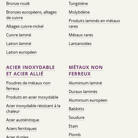
Bronze roulé
Tungstène
Bronzes européens, alliages
Molybdène
de cuivre
Produits laminés en métaux
Alliages cuivre-nickel
rares
Cuivre laminé
Métaux rares
Laiton laminé
Lantanoïdes
Laiton européen
ACIER INOXYDABLE
MÉTAUX NON
ET ACIER ALLIÉ
FERREUX
Poudres de métaux non
Aluminium laminé
ferreux
Duraux laminés
Produits en acier inoxydable
Aluminium européen
Acier inoxydable résistant à la
Babbitts
chaleur
Soudure
Acier austénitique
Etain
Aciers ferritiques
Plomb
Acier duplex