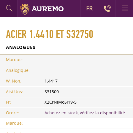
FR
ACIER 1.4410 ET S32750
ANALOGUES
Marque:
Analogique:
W. Non.:
1.4417
Aisi Uns:
S31500
Fr:
X2CrNiMoSi19-5
Ordre:
Achetez en stock, vérifiez la disponibilité
Marque: