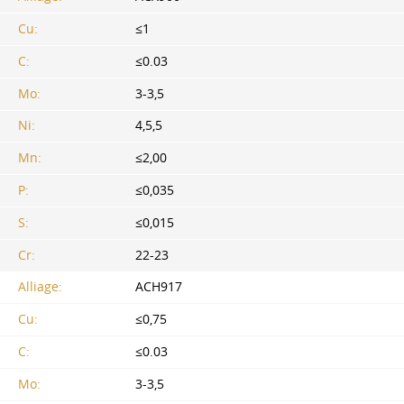
Cu:
≤1
C:
≤0.03
Mo:
3-3,5
Ni:
4,5,5
Mn:
≤2,00
P:
≤0,035
S:
≤0,015
Cr:
22-23
Alliage:
ACH917
Cu:
≤0,75
C:
≤0.03
Mo:
3-3,5