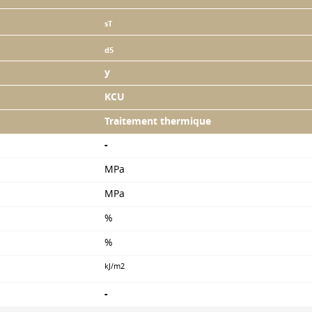
sT
d5
y
KCU
Traitement thermique
-
MPa
MPa
%
%
kJ/m2
-