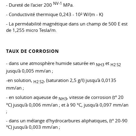
NV-1
- Dureté de l'acier 200
MPa.
- Conductivité thermique 0,243 - 10² W/(m - K)
- La perméabilité magnétique dans un champ de 500 E est
de 1,255 micro Tesla/m.
TAUX DE CORROSION
- dans une atmosphère humide saturée en
et
NH3
H2 S2
jusqu'à 0,005 mm/an ;
-en solution,
, (saturation 2,5 g/l) jusqu'à 0,0135
H2 S2
mm/an ;
- en solution aqueuse de
, vitesse de corrosion (t° 20
NH3
°C) jusqu'à 0,006 mm/an ; et à 90 °C, jusqu'à 0,097 mm/an
;
- dans un mélange d'hydrocarbures aliphatiques, (t° 20-90
°C) jusqu'à 0,003 mm/an ;