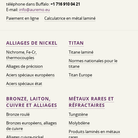
téléphone dans Buffalo:
+1 716 910 04 21
E-mail:
info@auremo.eu
Paiement en ligne
Calculatrice en métal laminé
ALLIAGES DE NICKEL
TITAN
Nichrome, Fe-Cr,
Titane laminé
thermocouples
Normes nationales pour le
Alliages de précision
titane
Aciers spéciaux européens
Titan Europe
Aciers spéciaux état
BRONZE, LAITON,
MÉTAUX RARES ET
CUIVRE ET ALLIAGES
RÉFRACTAIRES
Bronze roulé
Tungstène
Bronzes européens, alliages
Molybdène
de cuivre
Produits laminés en métaux
Alliages cuivre-nickel
rares