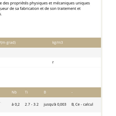
ède des propriétés physiques et mécaniques uniques
gueur de sa fabrication et de son traitement et
s.
(m-grad)
kg/m3
r
Nb
Ti
B
-
-
à 0,2
2.7 - 3.2
jusqu'à 0,003
B, Ce - calcul