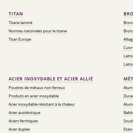
TITAN
BRO
Titane laminé
Bronz
Normes nationales pour le titane
Bronz
Titan Europe
Allia
Cuivr
Laito
Lait
ACIER INOXYDABLE ET ACIER ALLIÉ
MÉT
Poudres de métaux non ferreux
Alum
Produits en acier inoxydable
Dura
Acier inoxydable résistant à la chaleur
Alum
Acier austénitique
Babbi
Aciers ferritiques
Soud
Acier duplex
Etain