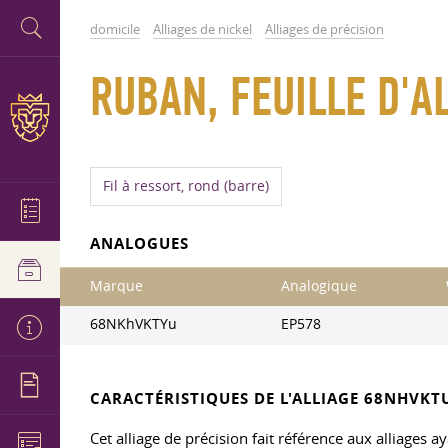
domicile
Alliages de nickel
Alliages de précision
RUBAN, FEUILLE D'A
Fil à ressort, rond (barre)
ANALOGUES
Marque
Analogique
68NKhVKTYu
EP578
CARACTÉRISTIQUES DE L'ALLIAGE 68NHVKT
Cet alliage de précision fait référence aux alliages aya