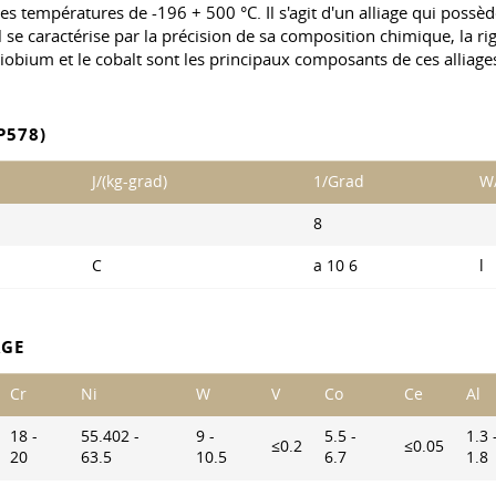
es températures de -196 + 500 °C. Il s'agit d'un alliage qui poss
l se caractérise par la précision de sa composition chimique, la ri
e niobium et le cobalt sont les principaux composants de ces alliage
P578)
J/(kg-grad)
1/Grad
W/
8
C
a 10 6
l
AGE
Cr
Ni
W
V
Co
Ce
Al
18 -
55.402 -
9 -
5.5 -
1.3 
≤0.2
≤0.05
20
63.5
10.5
6.7
1.8