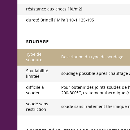
résistance aux chocs [ kJ/m2]
dureté Brinell [ MPa ] 10-1 125-195
SOUDAGE
Type de
Description du type de soudage
soudure
Soudabilité
soudage possible après chauffage à
limitée
difficile à
Pour obtenir des joints soudés de h
souder
200-300°C, traitement thermique (r
soudé sans
soudé sans traitement thermique n
restriction