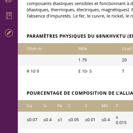
composants élastiques sensibles et fonctionnant à d
(élastiques, thermiques, électriques, magnétiques). I
l'absence d'impuretés. Le fer, le cuivre, le nickel, l
PARAMÈTRES PHYSIQUES DU 68NKHVKTU (E
Ohm-m
MPa
Grad
1.79
20
R 10 9
E 10- 5
T
POURCENTAGE DE COMPOSITION DE L'ALLI
Cu
Si
Fe
C
S
Mn
P
≤
≤0.07
≤0.4
≤1
≤0.05
≤0.01
≤0.4
0.015