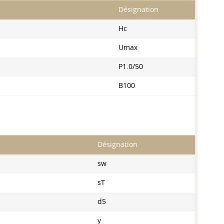
Désignation
Hc
Umax
P1.0/50
B100
Désignation
ѕw
sT
d5
y