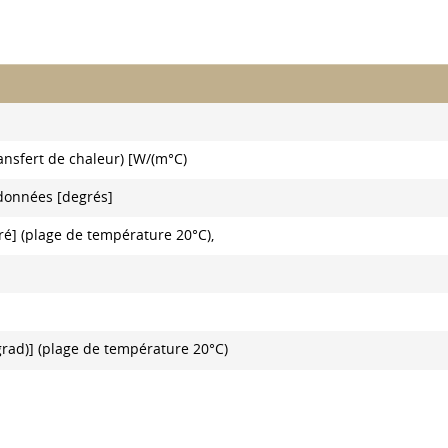
ansfert de chaleur) [W/(m°C)
 données [degrés]
gré] (plage de température 20°C),
grad)] (plage de température 20°C)